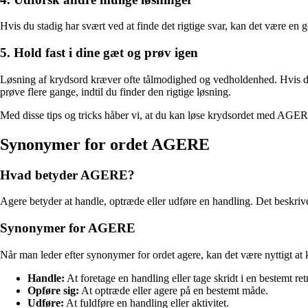
Hvis du stadig har svært ved at finde det rigtige svar, kan det være en 
5. Hold fast i dine gæt og prøv igen
Løsning af krydsord kræver ofte tålmodighed og vedholdenhed. Hvis du e
prøve flere gange, indtil du finder den rigtige løsning.
Med disse tips og tricks håber vi, at du kan løse krydsordet med AGE
Synonymer for ordet AGERE
Hvad betyder AGERE?
Agere betyder at handle, optræde eller udføre en handling. Det beskriver
Synonymer for AGERE
Når man leder efter synonymer for ordet agere, kan det være nyttigt at 
Handle:
At foretage en handling eller tage skridt i en bestemt ret
Opføre sig:
At optræde eller agere på en bestemt måde.
Udføre:
At fuldføre en handling eller aktivitet.