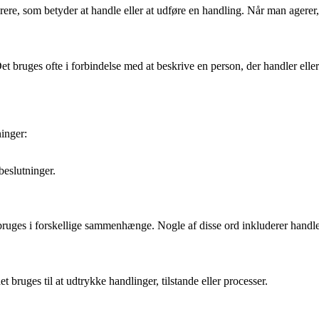
ere, som betyder at handle eller at udføre en handling. Når man agerer,
bruges ofte i forbindelse med at beskrive en person, der handler eller r
inger:
beslutninger.
ruges i forskellige sammenhænge. Nogle af disse ord inkluderer handle,
 bruges til at udtrykke handlinger, tilstande eller processer.