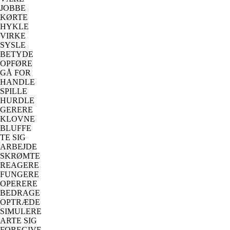
JOBBE
KØRTE
HYKLE
VIRKE
SYSLE
BETYDE
OPFØRE
GÅ FOR
HANDLE
SPILLE
HURDLE
GERERE
KLOVNE
BLUFFE
TE SIG
ARBEJDE
SKRØMTE
REAGERE
FUNGERE
OPERERE
BEDRAGE
OPTRÆDE
SIMULERE
ARTE SIG
FOREGIVE