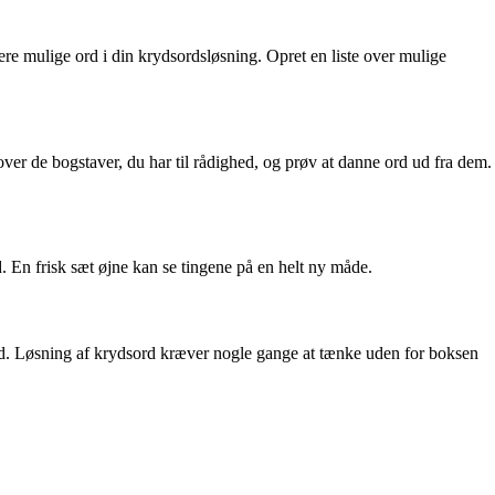
ere mulige ord i din krydsordsløsning. Opret en liste over mulige
over de bogstaver, du har til rådighed, og prøv at danne ord ud fra dem.
d. En frisk sæt øjne kan se tingene på en helt ny måde.
 ord. Løsning af krydsord kræver nogle gange at tænke uden for boksen