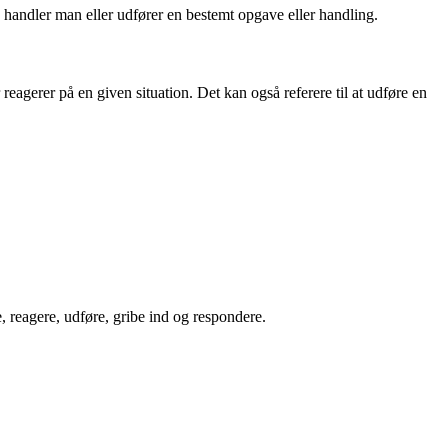
 handler man eller udfører en bestemt opgave eller handling.
eagerer på en given situation. Det kan også referere til at udføre en
 reagere, udføre, gribe ind og respondere.