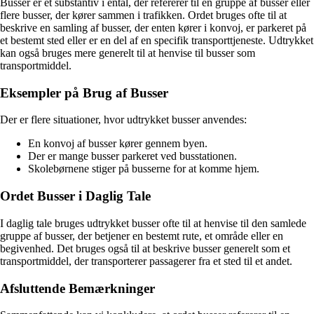
Busser er et substantiv i ental, der refererer til en gruppe af busser eller
flere busser, der kører sammen i trafikken. Ordet bruges ofte til at
beskrive en samling af busser, der enten kører i konvoj, er parkeret på
et bestemt sted eller er en del af en specifik transporttjeneste. Udtrykket
kan også bruges mere generelt til at henvise til busser som
transportmiddel.
Eksempler på Brug af Busser
Der er flere situationer, hvor udtrykket busser anvendes:
En konvoj af busser kører gennem byen.
Der er mange busser parkeret ved busstationen.
Skolebørnene stiger på busserne for at komme hjem.
Ordet Busser i Daglig Tale
I daglig tale bruges udtrykket busser ofte til at henvise til den samlede
gruppe af busser, der betjener en bestemt rute, et område eller en
begivenhed. Det bruges også til at beskrive busser generelt som et
transportmiddel, der transporterer passagerer fra et sted til et andet.
Afsluttende Bemærkninger