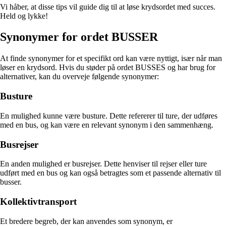
Vi håber, at disse tips vil guide dig til at løse krydsordet med succes.
Held og lykke!
Synonymer for ordet BUSSER
At finde synonymer for et specifikt ord kan være nyttigt, især når man
løser en krydsord. Hvis du støder på ordet BUSSES og har brug for
alternativer, kan du overveje følgende synonymer:
Busture
En mulighed kunne være busture. Dette refererer til ture, der udføres
med en bus, og kan være en relevant synonym i den sammenhæng.
Busrejser
En anden mulighed er busrejser. Dette henviser til rejser eller ture
udført med en bus og kan også betragtes som et passende alternativ til
busser.
Kollektivtransport
Et bredere begreb, der kan anvendes som synonym, er