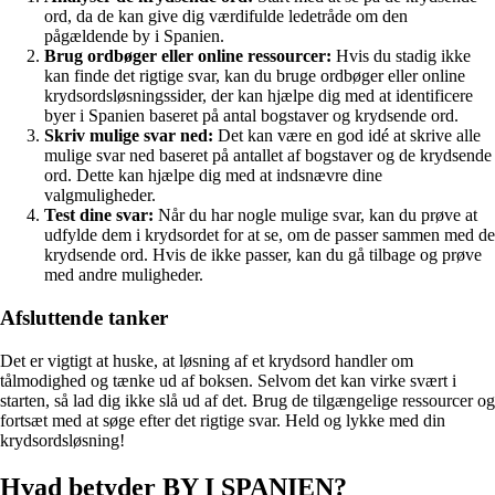
ord, da de kan give dig værdifulde ledetråde om den
pågældende by i Spanien.
Brug ordbøger eller online ressourcer:
Hvis du stadig ikke
kan finde det rigtige svar, kan du bruge ordbøger eller online
krydsordsløsningssider, der kan hjælpe dig med at identificere
byer i Spanien baseret på antal bogstaver og krydsende ord.
Skriv mulige svar ned:
Det kan være en god idé at skrive alle
mulige svar ned baseret på antallet af bogstaver og de krydsende
ord. Dette kan hjælpe dig med at indsnævre dine
valgmuligheder.
Test dine svar:
Når du har nogle mulige svar, kan du prøve at
udfylde dem i krydsordet for at se, om de passer sammen med de
krydsende ord. Hvis de ikke passer, kan du gå tilbage og prøve
med andre muligheder.
Afsluttende tanker
Det er vigtigt at huske, at løsning af et krydsord handler om
tålmodighed og tænke ud af boksen. Selvom det kan virke svært i
starten, så lad dig ikke slå ud af det. Brug de tilgængelige ressourcer og
fortsæt med at søge efter det rigtige svar. Held og lykke med din
krydsordsløsning!
Hvad betyder BY I SPANIEN?