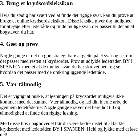
3. Brug et krydsordsleksikon
Hvis du stadig har svært ved at finde det rigtige svar, kan du prøve at
bruge et online krydsordsleksikon. Disse leksika giver dig mulighed
for at søge efter ledetråde og finde mulige svar, der passer til det antal
bogstaver, du har.
4. Gæt og prøv
Nogle gange er det en god strategi bare at gætte på et svar og se, om
det passer med resten af krydsordet. Prøv at udfylde ledetråden BY I
SPANIEN med et af de mulige svar, du har skrevet ned, og se,
hvordan det passer med de omkringliggende ledetråde.
5. Vær tålmodig
Det er vigtigt at huske, at løsningen på krydsordet muligvis ikke
kommer med det samme. Vær tålmodig, og lad din hjerne arbejde
igennem ledetråderne. Nogle gange kræver det bare lidt tid og
tålmodighed at finde den rigtige løsning.
Med disse tips i baghovedet bør du være bedre rustet til at tackle
krydsordet med ledetråden BY I SPANIEN. Held og lykke med at løse
det!