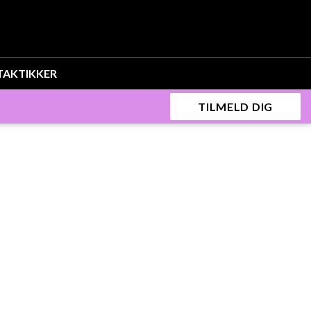
TAKTIKKER
TILMELD DIG