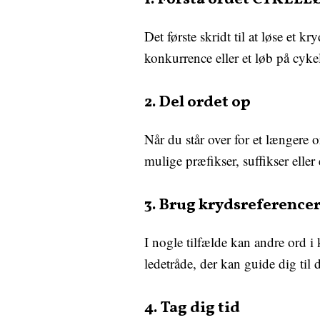
Det første skridt til at løse et
konkurrence eller et løb på cyk
2. Del ordet op
Når du står over for et længere
mulige præfikser, suffikser elle
3. Brug krydsreference
I nogle tilfælde kan andre ord 
ledetråde, der kan guide dig til d
4. Tag dig tid