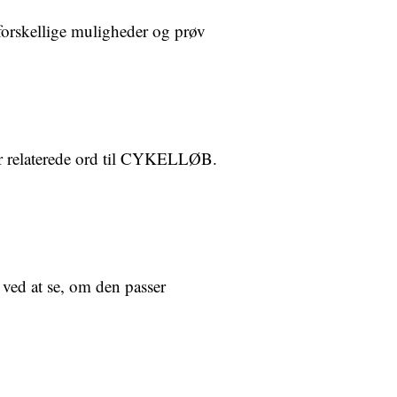
 forskellige muligheder og prøv
ler relaterede ord til CYKELLØB.
 ved at se, om den passer