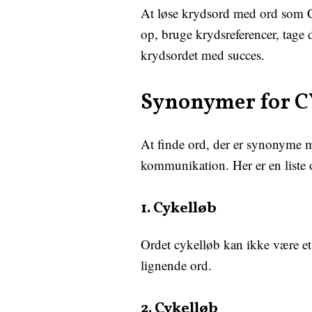
At løse krydsord med ord som C
op, bruge krydsreferencer, tage 
krydsordet med succes.
Synonymer for 
At finde ord, der er synonyme 
kommunikation. Her er en liste
1. Cykelløb
Ordet cykelløb kan ikke være et 
lignende ord.
2. Cykelløb