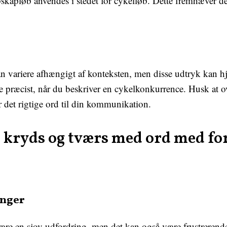
skapløb anvendes i stedet for cykelløb. Dette fremhæver 
iere afhængigt af konteksten, men disse udtryk kan hjæ
e præcist, når du beskriver en cykelkonkurrence. Husk at 
 det rigtige ord til din kommunikation.
 kryds og tværs med ord med for
inger
re en sjov udfordring, men det kan også være frustrerende 