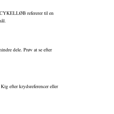
ed. CYKELLØB refererer til en
ål.
ndre dele. Prøv at se efter
ig efter krydsreferencer eller