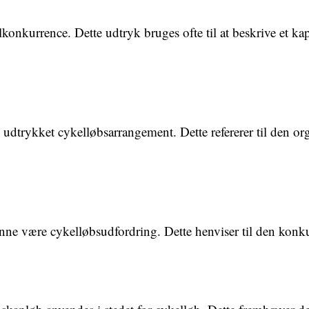
konkurrence. Dette udtryk bruges ofte til at beskrive et ka
trykket cykelløbsarrangement. Dette refererer til den orga
kunne være cykelløbsudfordring. Dette henviser til den konk