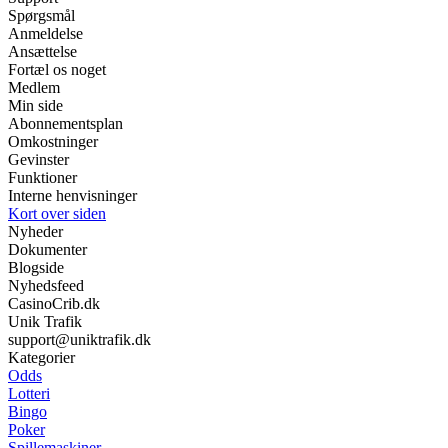
Spørgsmål
Anmeldelse
Ansættelse
Fortæl os noget
Medlem
Min side
Abonnementsplan
Omkostninger
Gevinster
Funktioner
Interne henvisninger
Kort over siden
Nyheder
Dokumenter
Blogside
Nyhedsfeed
CasinoCrib.dk
Unik Trafik
support@uniktrafik.dk
Kategorier
Odds
Lotteri
Bingo
Poker
Spillemaskiner