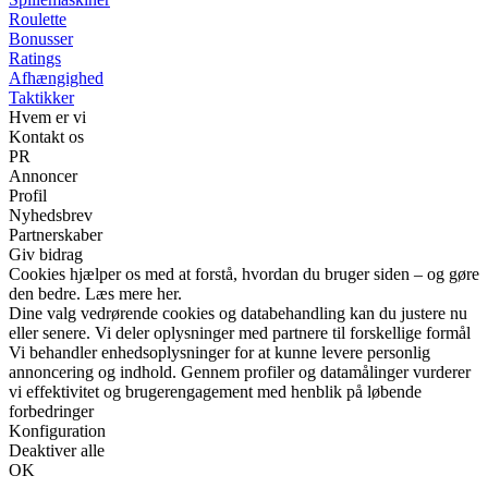
Roulette
Bonusser
Ratings
Afhængighed
Taktikker
Hvem er vi
Kontakt os
PR
Annoncer
Profil
Nyhedsbrev
Partnerskaber
Giv bidrag
Cookies hjælper os med at forstå, hvordan du bruger siden – og gøre
den bedre. Læs mere her.
Dine valg vedrørende cookies og databehandling kan du justere nu
eller senere. Vi deler oplysninger med partnere til forskellige formål
Vi behandler enhedsoplysninger for at kunne levere personlig
annoncering og indhold. Gennem profiler og datamålinger vurderer
vi effektivitet og brugerengagement med henblik på løbende
forbedringer
Konfiguration
Deaktiver alle
OK