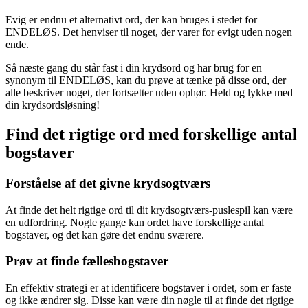
Evig er endnu et alternativt ord, der kan bruges i stedet for
ENDELØS. Det henviser til noget, der varer for evigt uden nogen
ende.
Så næste gang du står fast i din krydsord og har brug for en
synonym til ENDELØS, kan du prøve at tænke på disse ord, der
alle beskriver noget, der fortsætter uden ophør. Held og lykke med
din krydsordsløsning!
Find det rigtige ord med forskellige antal
bogstaver
Forståelse af det givne krydsogtværs
At finde det helt rigtige ord til dit krydsogtværs-puslespil kan være
en udfordring. Nogle gange kan ordet have forskellige antal
bogstaver, og det kan gøre det endnu sværere.
Prøv at finde fællesbogstaver
En effektiv strategi er at identificere bogstaver i ordet, som er faste
og ikke ændrer sig. Disse kan være din nøgle til at finde det rigtige