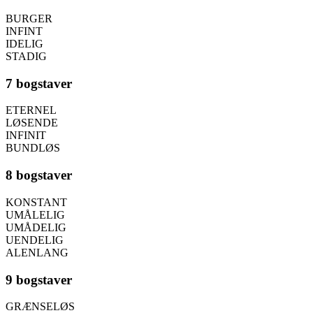
BURGER
INFINT
IDELIG
STADIG
7 bogstaver
ETERNEL
LØSENDE
INFINIT
BUNDLØS
8 bogstaver
KONSTANT
UMÅLELIG
UMÅDELIG
UENDELIG
ALENLANG
9 bogstaver
GRÆNSELØS