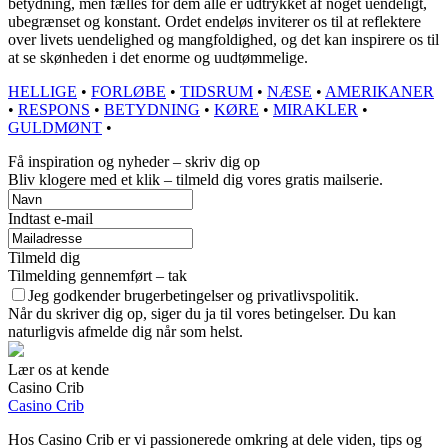
betydning, men fælles for dem alle er udtrykket af noget uendeligt,
ubegrænset og konstant. Ordet endeløs inviterer os til at reflektere
over livets uendelighed og mangfoldighed, og det kan inspirere os til
at se skønheden i det enorme og uudtømmelige.
HELLIGE
•
FORLØBE
•
TIDSRUM
•
NÆSE
•
AMERIKANER
•
RESPONS
•
BETYDNING
•
KØRE
•
MIRAKLER
•
GULDMØNT
•
Få inspiration og nyheder – skriv dig op
Bliv klogere med et klik – tilmeld dig vores gratis mailserie.
Indtast e-mail
Tilmeld dig
Tilmelding gennemført – tak
Jeg godkender brugerbetingelser og privatlivspolitik.
Når du skriver dig op, siger du ja til vores betingelser. Du kan
naturligvis afmelde dig når som helst.
Lær os at kende
Casino Crib
Casino Crib
Hos Casino Crib er vi passionerede omkring at dele viden, tips og