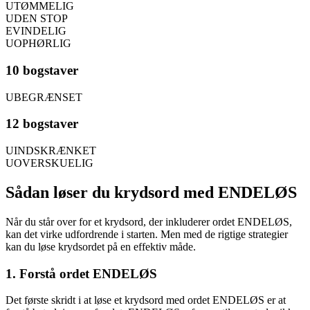
UTØMMELIG
UDEN STOP
EVINDELIG
UOPHØRLIG
10 bogstaver
UBEGRÆNSET
12 bogstaver
UINDSKRÆNKET
UOVERSKUELIG
Sådan løser du krydsord med ENDELØS
Når du står over for et krydsord, der inkluderer ordet ENDELØS,
kan det virke udfordrende i starten. Men med de rigtige strategier
kan du løse krydsordet på en effektiv måde.
1. Forstå ordet ENDELØS
Det første skridt i at løse et krydsord med ordet ENDELØS er at