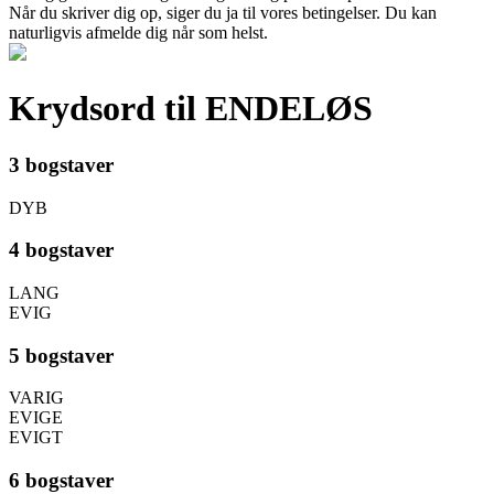
Når du skriver dig op, siger du ja til vores betingelser. Du kan
naturligvis afmelde dig når som helst.
Krydsord til ENDELØS
3 bogstaver
DYB
4 bogstaver
LANG
EVIG
5 bogstaver
VARIG
EVIGE
EVIGT
6 bogstaver