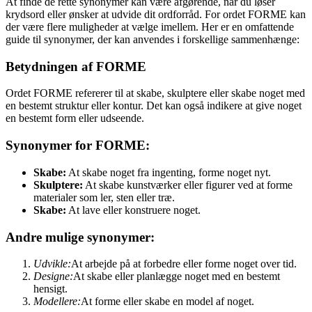
At finde de rette synonymer kan være afgørende, når du løser
krydsord eller ønsker at udvide dit ordforråd. For ordet FORME kan
der være flere muligheder at vælge imellem. Her er en omfattende
guide til synonymer, der kan anvendes i forskellige sammenhænge:
Betydningen af FORME
Ordet FORME refererer til at skabe, skulptere eller skabe noget med
en bestemt struktur eller kontur. Det kan også indikere at give noget
en bestemt form eller udseende.
Synonymer for FORME:
Skabe:
At skabe noget fra ingenting, forme noget nyt.
Skulptere:
At skabe kunstværker eller figurer ved at forme
materialer som ler, sten eller træ.
Skabe:
At lave eller konstruere noget.
Andre mulige synonymer:
Udvikle:
At arbejde på at forbedre eller forme noget over tid.
Designe:
At skabe eller planlægge noget med en bestemt
hensigt.
Modellere:
At forme eller skabe en model af noget.