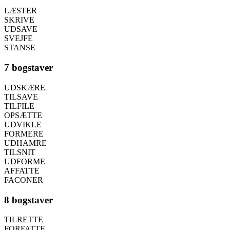
LÆSTER
SKRIVE
UDSAVE
SVEJFE
STANSE
7 bogstaver
UDSKÆRE
TILSAVE
TILFILE
OPSÆTTE
UDVIKLE
FORMERE
UDHAMRE
TILSNIT
UDFORME
AFFATTE
FACONER
8 bogstaver
TILRETTE
FORFATTE