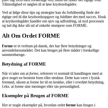
Tålmodighed er nøglen til at løse krydsordsgåder.
Ved at følge disse tips og strategier kan du forhåbentlig finde det
rigtige ord til din krydsordsopgave og fuldføre det med succes. Husk
at krydsordsgåder handler om sjov og udfordring, så nyd processen
og lad dig ikke slå ud af enkelte stumpere som FORME.
Alt Om Ordet FORME
Forme
er et verbum på dansk, der har flere betydninger og
anvendelsesområder. Det kan bruges på flere måder i forskellige
sammenhænge.
Betydning af FORME
Når vi taler om at
forme
, refererer vi normalt til handlingen med at
give noget en bestemt form eller struktur. Dette kan være i fysisk
forstand, såsom at forme ler til en krukke, eller i overført betydning,
f.eks. at forme sine meninger eller sin personlighed.
Eksempler på Brugen af FORME
Her er nogle eksempler på, hvordan ordet
forme
kan bruges i