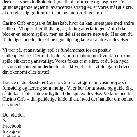
derfor er vores indhold designet til at informere og inspirere. Fra
grundlæggende regler til avancerede strategier, er vores mål at sikre,
at du føler dig godt rustet til at tage udfordringen op.
Casino Crib er også et fællesskab, hvor du kan interagere med andre
spillere. Vi opfordrer til dialog og deling af erfaringer, så du ikke
blot er en ensom spiller, men en del af et større netværk. Her kan du
finde ligesindede, dele dine egne tips og lære af andres oplevelser.
Vi tror på, at ansvarligt spil er fundamentet for en positiv
spilleoplevelse. Derfor tilbyder vi information om, hvordan du kan
spille sikkert og ansvarligt. Vores fokus er at sikre, at du kan nyde
casinospil som en underholdende aktivitet, uden at det går ud over
din økonomi eller trivsel.
I sidste ende eksisterer Casino Crib for at gøre din casinorejse så
fornøjelig og lærerig som muligt. Vi er her for at støtte og guide dig,
så du kan få det fulde udbytte af din spilleoplevelse. Velkommen til
Casino Crib – din pålidelige kilde til alt, hvad der handler om online
casinoer!
Del glæden
X
Facebook
Instagram
LinkedIn