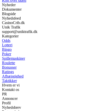
Kort over siden
Nyheder
Dokumenter
Blogside
Nyhedsfeed
CasinoCrib.dk
Unik Trafik
support@uniktrafik.dk
Kategorier
Odds
Lotteri
Bingo
Poker
Spillemaskiner
Roulette
Bonusser
Ratings
Afhængighed
Taktikker
Hvem er vi
Kontakt os
PR
Annoncer
Profil
Nyhedsbrev