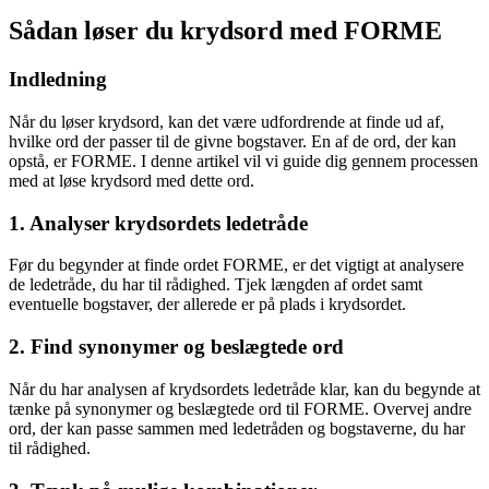
Sådan løser du krydsord med FORME
Indledning
Når du løser krydsord, kan det være udfordrende at finde ud af,
hvilke ord der passer til de givne bogstaver. En af de ord, der kan
opstå, er FORME. I denne artikel vil vi guide dig gennem processen
med at løse krydsord med dette ord.
1. Analyser krydsordets ledetråde
Før du begynder at finde ordet FORME, er det vigtigt at analysere
de ledetråde, du har til rådighed. Tjek længden af ordet samt
eventuelle bogstaver, der allerede er på plads i krydsordet.
2. Find synonymer og beslægtede ord
Når du har analysen af krydsordets ledetråde klar, kan du begynde at
tænke på synonymer og beslægtede ord til FORME. Overvej andre
ord, der kan passe sammen med ledetråden og bogstaverne, du har
til rådighed.