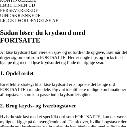
KONTINUEREDE
LØBE LINEN UD
PERSEVEREREDE
UINDSKRÆNKEDE
LIGGE I FORLÆNGELSE AF
Sådan løser du krydsord med
FORTSATTE
At løse krydsord kan være en sjov og udfordrende opgave, især når det
drejer sig om ord som FORTSATTE. Her er nogle tips og tricks til at
hjælpe dig med at løse krydsordet og finde det rigtige svar.
1. Opdel ordet
En effektiv strategi til at løse krydsord er at opdele det længe ord
FORTSATTE i mindre dele. Prøv at identificere mulige kombinationer
af bogstaver, som kan passe ind i krydsordets gitter.
2. Brug kryds- og tværbogstaver
Hvis du står fast med et specifikt ord som FORTSATTE, kan det være
nyttigt at kigge på de tværgående ord. Tænk over, hvilke bogstaver der
allerede er i krydsordet, og hvordan de kan hjælpe dig med at finde det