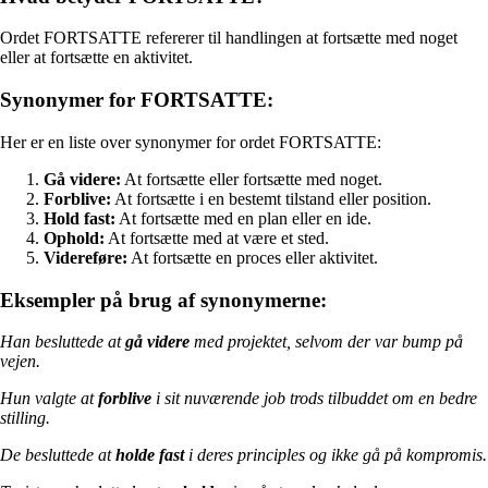
Ordet FORTSATTE refererer til handlingen at fortsætte med noget
eller at fortsætte en aktivitet.
Synonymer for FORTSATTE:
Her er en liste over synonymer for ordet FORTSATTE:
Gå videre:
At fortsætte eller fortsætte med noget.
Forblive:
At fortsætte i en bestemt tilstand eller position.
Hold fast:
At fortsætte med en plan eller en ide.
Ophold:
At fortsætte med at være et sted.
Videreføre:
At fortsætte en proces eller aktivitet.
Eksempler på brug af synonymerne:
Han besluttede at
gå videre
med projektet, selvom der var bump på
vejen.
Hun valgte at
forblive
i sit nuværende job trods tilbuddet om en bedre
stilling.
De besluttede at
holde fast
i deres principles og ikke gå på kompromis.