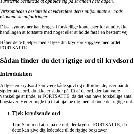
Turisterne besluttede at
opholde
sig på stranden hele dagen.
Virksomheden besluttede at
videreføre
deres miljøinitiativer trods
økonomiske udfordringer.
Disse synonymer kan bruges i forskellige kontekster for at udtrykke
handlingen at fortsætte med noget eller at holde fast i en bestemt vej.
Håber dette hjælper med at løse din krydsordsopgave med ordet
FORTSATTE.
Sådan finder du det rigtige ord til krydsord
Introduktion
At løse en krydsord kan være både sjovt og udfordrende, især når du
støder på et ord, du ikke er sikker på. Et af de ord, der kan være
vanskelige at finde, er FORTSATTE, da det kan have forskellige antal
bogstaver. Her er nogle tip til at hjælpe dig med at finde det rigtige ord.
Tjek krydsende ord
Tip:
Start med at se på de ord, der krydser FORTSATTE, da
dette kan give dig ledetråde til de rigtige bogstaver.