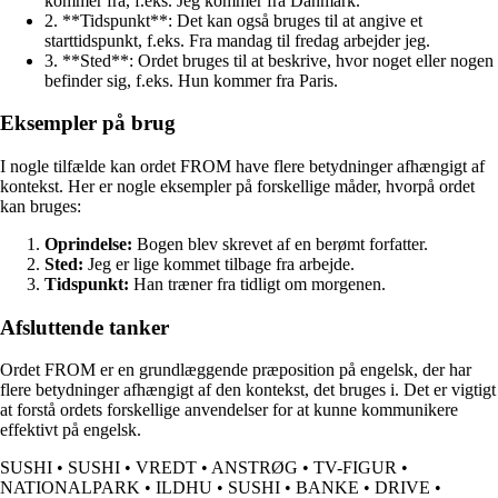
kommer fra, f.eks. Jeg kommer fra Danmark.
2. **Tidspunkt**: Det kan også bruges til at angive et
starttidspunkt, f.eks. Fra mandag til fredag arbejder jeg.
3. **Sted**: Ordet bruges til at beskrive, hvor noget eller nogen
befinder sig, f.eks. Hun kommer fra Paris.
Eksempler på brug
I nogle tilfælde kan ordet FROM have flere betydninger afhængigt af
kontekst. Her er nogle eksempler på forskellige måder, hvorpå ordet
kan bruges:
Oprindelse:
Bogen blev skrevet af en berømt forfatter.
Sted:
Jeg er lige kommet tilbage fra arbejde.
Tidspunkt:
Han træner fra tidligt om morgenen.
Afsluttende tanker
Ordet FROM er en grundlæggende præposition på engelsk, der har
flere betydninger afhængigt af den kontekst, det bruges i. Det er vigtigt
at forstå ordets forskellige anvendelser for at kunne kommunikere
effektivt på engelsk.
SUSHI
•
SUSHI
•
VREDT
•
ANSTRØG
•
TV-FIGUR
•
NATIONALPARK
•
ILDHU
•
SUSHI
•
BANKE
•
DRIVE
•