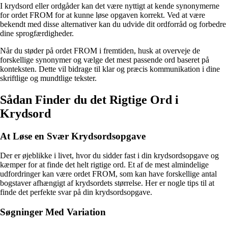
I krydsord eller ordgåder kan det være nyttigt at kende synonymerne
for ordet FROM for at kunne løse opgaven korrekt. Ved at være
bekendt med disse alternativer kan du udvide dit ordforråd og forbedre
dine sprogfærdigheder.
Når du støder på ordet FROM i fremtiden, husk at overveje de
forskellige synonymer og vælge det mest passende ord baseret på
konteksten. Dette vil bidrage til klar og præcis kommunikation i dine
skriftlige og mundtlige tekster.
Sådan Finder du det Rigtige Ord i
Krydsord
At Løse en Svær Krydsordsopgave
Der er øjeblikke i livet, hvor du sidder fast i din krydsordsopgave og
kæmper for at finde det helt rigtige ord. Et af de mest almindelige
udfordringer kan være ordet FROM, som kan have forskellige antal
bogstaver afhængigt af krydsordets størrelse. Her er nogle tips til at
finde det perfekte svar på din krydsordsopgave.
Søgninger Med Variation