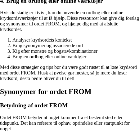
4. Brug en ordbog eller online værktøjer
Hvis du stadig er i tvivl, kan du anvende en ordbog eller online
krydsordsværktøjer til at få hjælp. Disse ressourcer kan give dig forslag
og synonymer til ordet FROM, og hjælpe dig med at afslutte
krydsordet.
Analyser krydsordets kontekst
Brug synonymer og associerede ord
Kig efter mønstre og bogstavkombinationer
Brug en ordbog eller online værktøjer
Med disse strategier og tips bør du være godt rustet til at løse krydsord
med ordet FROM. Husk at øvelse gør mester, så jo mere du løser
krydsord, desto bedre bliver du til det!
Synonymer for ordet FROM
Betydning af ordet FROM
Ordet FROM betyder at noget kommer fra et bestemt sted eller
tidspunkt. Det kan referere til ophav, oprindelse eller startpunkt for
noget.