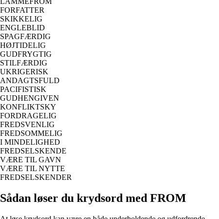
LAMMEFROM
FORFATTER
SKIKKELIG
ENGLEBLID
SPAGFÆRDIG
HØJTIDELIG
GUDFRYGTIG
STILFÆRDIG
UKRIGERISK
ANDAGTSFULD
PACIFISTISK
GUDHENGIVEN
KONFLIKTSKY
FORDRAGELIG
FREDSVENLIG
FREDSOMMELIG
I MINDELIGHED
FREDSELSKENDE
VÆRE TIL GAVN
VÆRE TIL NYTTE
FREDSELSKENDER
Sådan løser du krydsord med FROM
At løse krydsord kan være en både underholdende og udfordrende