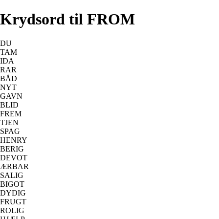
Krydsord til FROM
DU
TAM
IDA
RAR
BÅD
NYT
GAVN
BLID
FREM
TJEN
SPAG
HENRY
BERIG
DEVOT
ÆRBAR
SALIG
BIGOT
DYDIG
FRUGT
ROLIG