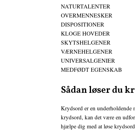
NATURTALENTER
OVERMENNESKER
DISPOSITIONER
KLOGE HOVEDER
SKYTSHELGENER
VÆRNEHELGENER
UNIVERSALGENIER
MEDFØDT EGENSKAB
Sådan løser du 
Krydsord er en underholdende må
krydsord, kan det være en udford
hjælpe dig med at løse krydso