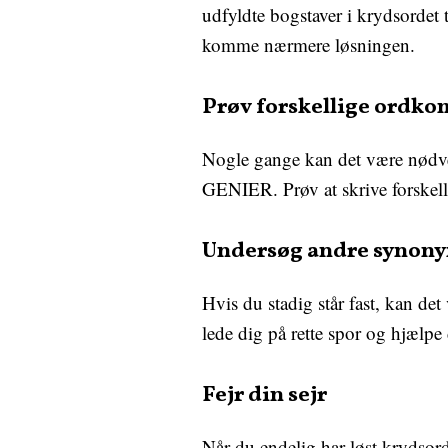
udfyldte bogstaver i krydsordet t
komme nærmere løsningen.
Prøv forskellige ordk
Nogle gange kan det være nødven
GENIER. Prøv at skrive forskell
Undersøg andre synon
Hvis du stadig står fast, kan 
lede dig på rette spor og hjælpe
Fejr din sejr
Når du endelig har løst krydsor