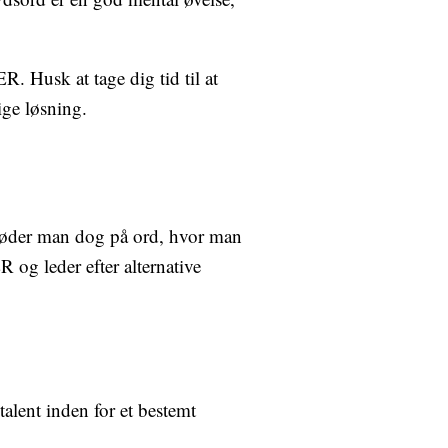
. Husk at tage dig tid til at
ige løsning.
støder man dog på ord, hvor man
 og leder efter alternative
alent inden for et bestemt