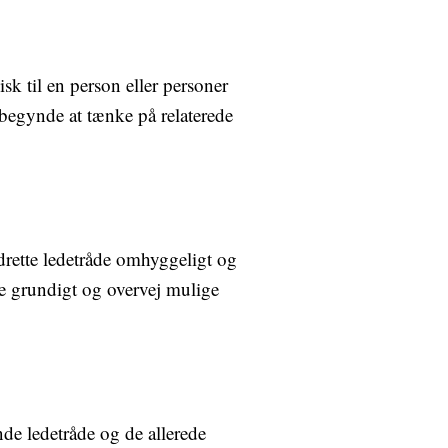
sk til en person eller personer
begynde at tænke på relaterede
rette ledetråde omhyggeligt og
ene grundigt og overvej mulige
de ledetråde og de allerede