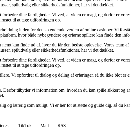
sser, spiludvalg eller sikkerhedsfunktioner, har vi det dækket.
t forbedre dine færdigheder. Vi ved, at viden er magt, og derfor er vore
t rustet til at tage udfordringen op.
rholdning inden for den spændende verden af online casinoer. Vi forstå
platform, hvor både nybegyndere og erfarne spillere kan finde den inform
 nemt kan finde ud af, hvor du får den bedste oplevelse. Vores team af 
sser, spiludvalg eller sikkerhedsfunktioner, har vi det dækket.
t forbedre dine færdigheder. Vi ved, at viden er magt, og derfor er vore
t rustet til at tage udfordringen op.
ere. Vi opfordrer til dialog og deling af erfaringer, så du ikke blot er 
lse. Derfor tilbyder vi information om, hvordan du kan spille sikkert og a
el.
jelig og lærerig som muligt. Vi er her for at støtte og guide dig, så du 
terest
TikTok
Mail
RSS