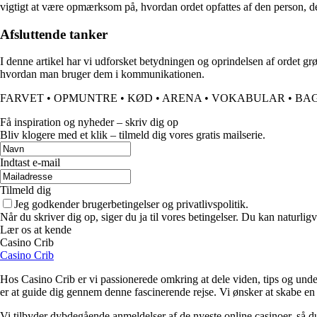
vigtigt at være opmærksom på, hvordan ordet opfattes af den person, det 
Afsluttende tanker
I denne artikel har vi udforsket betydningen og oprindelsen af ordet gr
hvordan man bruger dem i kommunikationen.
FARVET
•
OPMUNTRE
•
KØD
•
ARENA
•
VOKABULAR
•
BA
Få inspiration og nyheder – skriv dig op
Bliv klogere med et klik – tilmeld dig vores gratis mailserie.
Indtast e-mail
Tilmeld dig
Jeg godkender brugerbetingelser og privatlivspolitik.
Når du skriver dig op, siger du ja til vores betingelser. Du kan naturlig
Lær os at kende
Casino Crib
Casino Crib
Hos Casino Crib er vi passionerede omkring at dele viden, tips og unde
er at guide dig gennem denne fascinerende rejse. Vi ønsker at skabe en 
Vi tilbyder dybdegående anmeldelser af de nyeste online casinoer, så du