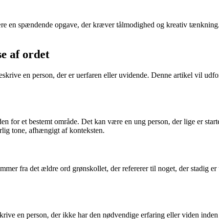
 være en spændende opgave, der kræver tålmodighed og kreativ tænkning
 af ordet
t beskrive en person, der er uerfaren eller uvidende. Denne artikel vil u
nden for et bestemt område. Det kan være en ung person, der lige er start
ærlig tone, afhængigt af konteksten.
ommer fra det ældre ord grønskollet, der refererer til noget, der stadig
krive en person, der ikke har den nødvendige erfaring eller viden inden