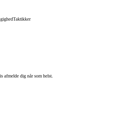
gighed
Taktikker
vis afmelde dig når som helst.