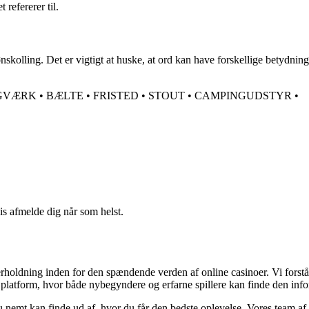
refererer til.
ønskolling. Det er vigtigt at huske, at ord kan have forskellige betydni
GVÆRK
•
BÆLTE
•
FRISTED
•
STOUT
•
CAMPINGUDSTYR
•
vis afmelde dig når som helst.
rholdning inden for den spændende verden af online casinoer. Vi forstå
platform, hvor både nybegyndere og erfarne spillere kan finde den inform
 nemt kan finde ud af, hvor du får den bedste oplevelse. Vores team af 