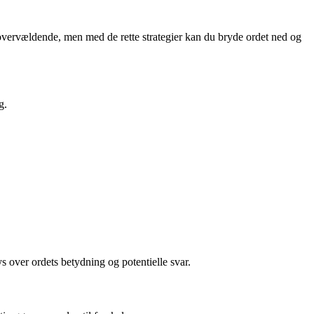
ervældende, men med de rette strategier kan du bryde ordet ned og
g.
over ordets betydning og potentielle svar.