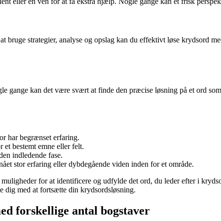
lent eller en ven for at få ekstra hjælp. Nogle gange kan et frisk perspek
d at bruge strategier, analyse og opslag kan du effektivt løse kryds
ogle gange kan det være svært at finde den præcise løsning på et o
or har begrænset erfaring.
et bestemt emne eller felt.
 den indledende fase.
ået stor erfaring eller dybdegående viden inden for et område.
e muligheder for at identificere og udfylde det ord, du leder efter i
lpe dig med at fortsætte din krydsordsløsning.
ed forskellige antal bogstaver