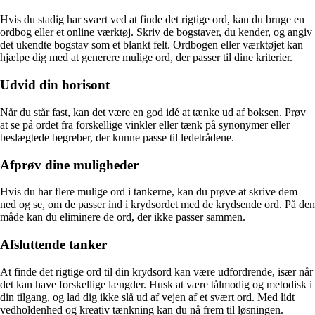
Hvis du stadig har svært ved at finde det rigtige ord, kan du bruge en
ordbog eller et online værktøj. Skriv de bogstaver, du kender, og angiv
det ukendte bogstav som et blankt felt. Ordbogen eller værktøjet kan
hjælpe dig med at generere mulige ord, der passer til dine kriterier.
Udvid din horisont
Når du står fast, kan det være en god idé at tænke ud af boksen. Prøv
at se på ordet fra forskellige vinkler eller tænk på synonymer eller
beslægtede begreber, der kunne passe til ledetrådene.
Afprøv dine muligheder
Hvis du har flere mulige ord i tankerne, kan du prøve at skrive dem
ned og se, om de passer ind i krydsordet med de krydsende ord. På den
måde kan du eliminere de ord, der ikke passer sammen.
Afsluttende tanker
At finde det rigtige ord til din krydsord kan være udfordrende, især når
det kan have forskellige længder. Husk at være tålmodig og metodisk i
din tilgang, og lad dig ikke slå ud af vejen af et svært ord. Med lidt
vedholdenhed og kreativ tænkning kan du nå frem til løsningen.