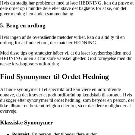
Hvis du stadig har problemer med at løse HEDNING, kan du prøve at
dele ordet op i mindre dele eller stave det baglæns for at se, om det
giver mening i en anden sammenhæng.
5. Brug en ordbog
Hvis ingen af de ovenstående metoder virker, kan du altid ty til en
ordbog for at finde et ord, der matcher HEDNING.
Med disse tips og strategier håber vi, at du løser krydsordsgåden med
HEDNING uden alt for store vanskeligheder. God fornøjelse med din
næste krydsogtværs udfordring!
Find Synonymer til Ordet Hedning
At finde synonymer til et specifikt ord kan være en udfordrende
opgave, da det kræver et godt ordforråd og kendskab til sproget. Hvis
du søger efter synonymer til ordet hedning, som betyder en person, der
ikke tilhører en bestemt religion eller tro, så er der flere muligheder at
overveje.
Klassiske Synonymer
Polyteist:
En person, der tilbeder flere guder.