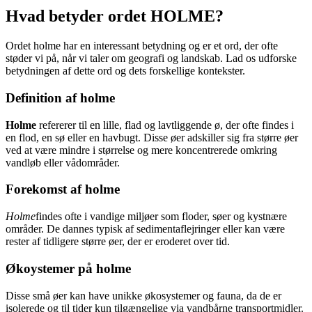
Hvad betyder ordet HOLME?
Ordet holme har en interessant betydning og er et ord, der ofte
støder vi på, når vi taler om geografi og landskab. Lad os udforske
betydningen af dette ord og dets forskellige kontekster.
Definition af holme
Holme
refererer til en lille, flad og lavtliggende ø, der ofte findes i
en flod, en sø eller en havbugt. Disse øer adskiller sig fra større øer
ved at være mindre i størrelse og mere koncentrerede omkring
vandløb eller vådområder.
Forekomst af holme
Holme
findes ofte i vandige miljøer som floder, søer og kystnære
områder. De dannes typisk af sedimentaflejringer eller kan være
rester af tidligere større øer, der er eroderet over tid.
Økoystemer på holme
Disse små øer kan have unikke økosystemer og fauna, da de er
isolerede og til tider kun tilgængelige via vandbårne transportmidler.