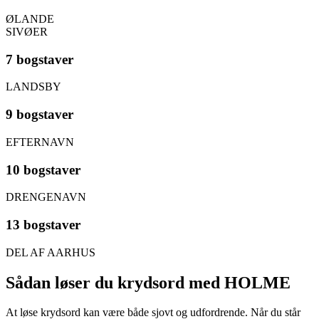
ØLANDE
SIVØER
7 bogstaver
LANDSBY
9 bogstaver
EFTERNAVN
10 bogstaver
DRENGENAVN
13 bogstaver
DEL AF AARHUS
Sådan løser du krydsord med HOLME
At løse krydsord kan være både sjovt og udfordrende. Når du står