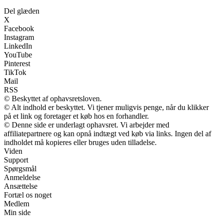
Del glæden
X
Facebook
Instagram
LinkedIn
YouTube
Pinterest
TikTok
Mail
RSS
© Beskyttet af ophavsretsloven.
© Alt indhold er beskyttet. Vi tjener muligvis penge, når du klikker
på et link og foretager et køb hos en forhandler.
© Denne side er underlagt ophavsret. Vi arbejder med
affiliatepartnere og kan opnå indtægt ved køb via links. Ingen del af
indholdet må kopieres eller bruges uden tilladelse.
Viden
Support
Spørgsmål
Anmeldelse
Ansættelse
Fortæl os noget
Medlem
Min side