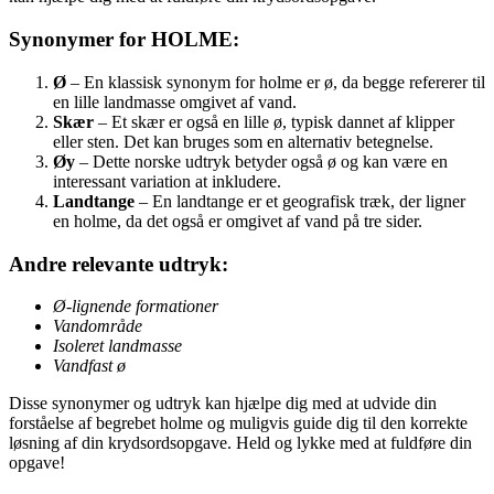
Synonymer for HOLME:
Ø
– En klassisk synonym for holme er ø, da begge refererer til
en lille landmasse omgivet af vand.
Skær
– Et skær er også en lille ø, typisk dannet af klipper
eller sten. Det kan bruges som en alternativ betegnelse.
Øy
– Dette norske udtryk betyder også ø og kan være en
interessant variation at inkludere.
Landtange
– En landtange er et geografisk træk, der ligner
en holme, da det også er omgivet af vand på tre sider.
Andre relevante udtryk:
Ø-lignende formationer
Vandområde
Isoleret landmasse
Vandfast ø
Disse synonymer og udtryk kan hjælpe dig med at udvide din
forståelse af begrebet holme og muligvis guide dig til den korrekte
løsning af din krydsordsopgave. Held og lykke med at fuldføre din
opgave!