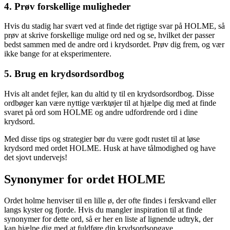
4. Prøv forskellige muligheder
Hvis du stadig har svært ved at finde det rigtige svar på HOLME, så
prøv at skrive forskellige mulige ord ned og se, hvilket der passer
bedst sammen med de andre ord i krydsordet. Prøv dig frem, og vær
ikke bange for at eksperimentere.
5. Brug en krydsordsordbog
Hvis alt andet fejler, kan du altid ty til en krydsordsordbog. Disse
ordbøger kan være nyttige værktøjer til at hjælpe dig med at finde
svaret på ord som HOLME og andre udfordrende ord i dine
krydsord.
Med disse tips og strategier bør du være godt rustet til at løse
krydsord med ordet HOLME. Husk at have tålmodighed og have
det sjovt undervejs!
Synonymer for ordet HOLME
Ordet holme henviser til en lille ø, der ofte findes i ferskvand eller
langs kyster og fjorde. Hvis du mangler inspiration til at finde
synonymer for dette ord, så er her en liste af lignende udtryk, der
kan hjælpe dig med at fuldføre din krydsordsopgave.