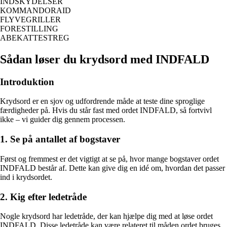
INDSKYDELSER
KOMMANDORAID
FLYVEGRILLER
FORESTILLING
ABEKATTESTREG
Sådan løser du krydsord med INDFALD
Introduktion
Krydsord er en sjov og udfordrende måde at teste dine sproglige
færdigheder på. Hvis du står fast med ordet INDFALD, så fortvivl
ikke – vi guider dig gennem processen.
1. Se på antallet af bogstaver
Først og fremmest er det vigtigt at se på, hvor mange bogstaver ordet
INDFALD består af. Dette kan give dig en idé om, hvordan det passer
ind i krydsordet.
2. Kig efter ledetråde
Nogle krydsord har ledetråde, der kan hjælpe dig med at løse ordet
INDFALD. Disse ledetråde kan være relateret til måden ordet bruges