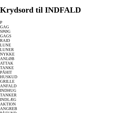
Krydsord til INDFALD
P
GAG
SPØG
GAGS
RAID
LUNE
LUNER
NYKKE
ANLØB
ATTAK
TANKE
PÅHIT
HUSKUD
GRILLE
ANFALD
INDHUG
TANKER
INDLÆG
AKTION
ANGREB