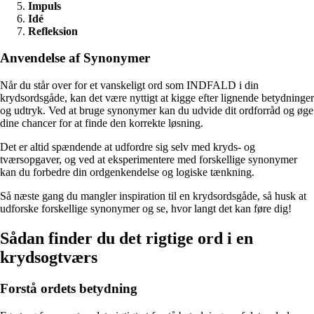
Impuls
Idé
Refleksion
Anvendelse af Synonymer
Når du står over for et vanskeligt ord som INDFALD i din
krydsordsgåde, kan det være nyttigt at kigge efter lignende betydninger
og udtryk. Ved at bruge synonymer kan du udvide dit ordforråd og øge
dine chancer for at finde den korrekte løsning.
Det er altid spændende at udfordre sig selv med kryds- og
tværsopgaver, og ved at eksperimentere med forskellige synonymer
kan du forbedre din ordgenkendelse og logiske tænkning.
Så næste gang du mangler inspiration til en krydsordsgåde, så husk at
udforske forskellige synonymer og se, hvor langt det kan føre dig!
Sådan finder du det rigtige ord i en
krydsogtværs
Forstå ordets betydning