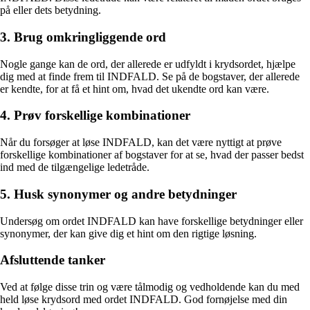
på eller dets betydning.
3. Brug omkringliggende ord
Nogle gange kan de ord, der allerede er udfyldt i krydsordet, hjælpe
dig med at finde frem til INDFALD. Se på de bogstaver, der allerede
er kendte, for at få et hint om, hvad det ukendte ord kan være.
4. Prøv forskellige kombinationer
Når du forsøger at løse INDFALD, kan det være nyttigt at prøve
forskellige kombinationer af bogstaver for at se, hvad der passer bedst
ind med de tilgængelige ledetråde.
5. Husk synonymer og andre betydninger
Undersøg om ordet INDFALD kan have forskellige betydninger eller
synonymer, der kan give dig et hint om den rigtige løsning.
Afsluttende tanker
Ved at følge disse trin og være tålmodig og vedholdende kan du med
held løse krydsord med ordet INDFALD. God fornøjelse med din