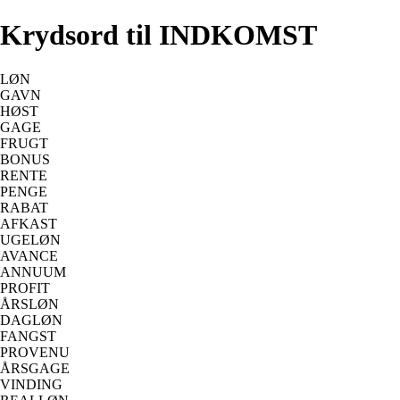
Krydsord til INDKOMST
LØN
GAVN
HØST
GAGE
FRUGT
BONUS
RENTE
PENGE
RABAT
AFKAST
UGELØN
AVANCE
ANNUUM
PROFIT
ÅRSLØN
DAGLØN
FANGST
PROVENU
ÅRSGAGE
VINDING