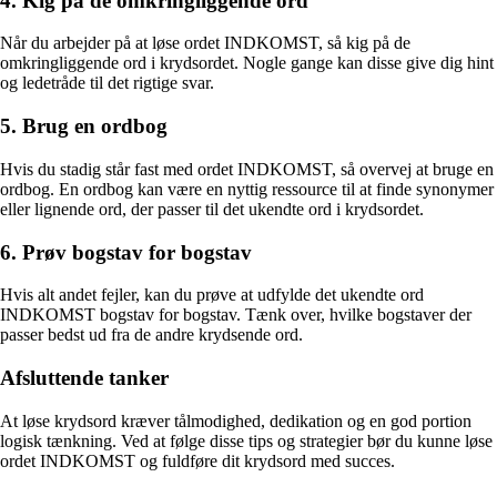
4. Kig på de omkringliggende ord
Når du arbejder på at løse ordet INDKOMST, så kig på de
omkringliggende ord i krydsordet. Nogle gange kan disse give dig hint
og ledetråde til det rigtige svar.
5. Brug en ordbog
Hvis du stadig står fast med ordet INDKOMST, så overvej at bruge en
ordbog. En ordbog kan være en nyttig ressource til at finde synonymer
eller lignende ord, der passer til det ukendte ord i krydsordet.
6. Prøv bogstav for bogstav
Hvis alt andet fejler, kan du prøve at udfylde det ukendte ord
INDKOMST bogstav for bogstav. Tænk over, hvilke bogstaver der
passer bedst ud fra de andre krydsende ord.
Afsluttende tanker
At løse krydsord kræver tålmodighed, dedikation og en god portion
logisk tænkning. Ved at følge disse tips og strategier bør du kunne løse
ordet INDKOMST og fuldføre dit krydsord med succes.