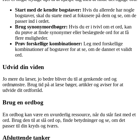
Start med de kendte bogstaver:
Hvis du allerede har nogle
bogstaver, skal du starte med at fokusere på dem og se, om de
passer ind i ordet.
Brug synonymordbøger:
Hvis du er i tvivl om et ord, kan
du prøve at finde synonymer eller beslægtede ord for at få
flere muligheder.
Prøv forskellige kombinationer:
Leg med forskellige
kombinationer af bogstaver for at se, om de danner et validt
ord.
Udvid din viden
Jo mere du læser, jo bedre bliver du til at genkende ord og
ordmønstre. Brug tid på at læse bøger, artikler og aviser for at
udvide dit ordforråd.
Brug en ordbog
En ordbog kan være en uvurderlig ressource, når du står fast med et
ord. Brug den til at slå ord op, finde betydninger og se, om det
passer til din kryds og tværs.
Afsluttende tanker