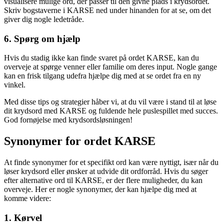
visualisere mulige ord, der passer til den givne plads i krydsordet.
Skriv bogstaverne i KARSE ned under hinanden for at se, om det
giver dig nogle ledetråde.
6. Spørg om hjælp
Hvis du stadig ikke kan finde svaret på ordet KARSE, kan du
overveje at spørge venner eller familie om deres input. Nogle gange
kan en frisk tilgang udefra hjælpe dig med at se ordet fra en ny
vinkel.
Med disse tips og strategier håber vi, at du vil være i stand til at løse
dit krydsord med KARSE og fuldende hele puslespillet med succes.
God fornøjelse med krydsordsløsningen!
Synonymer for ordet KARSE
At finde synonymer for et specifikt ord kan være nyttigt, især når du
løser krydsord eller ønsker at udvide dit ordforråd. Hvis du søger
efter alternative ord til KARSE, er der flere muligheder, du kan
overveje. Her er nogle synonymer, der kan hjælpe dig med at
komme videre:
1. Kørvel