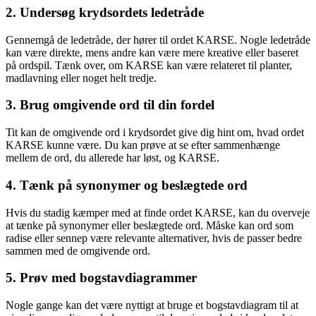
2. Undersøg krydsordets ledetråde
Gennemgå de ledetråde, der hører til ordet KARSE. Nogle ledetråde
kan være direkte, mens andre kan være mere kreative eller baseret
på ordspil. Tænk over, om KARSE kan være relateret til planter,
madlavning eller noget helt tredje.
3. Brug omgivende ord til din fordel
Tit kan de omgivende ord i krydsordet give dig hint om, hvad ordet
KARSE kunne være. Du kan prøve at se efter sammenhænge
mellem de ord, du allerede har løst, og KARSE.
4. Tænk på synonymer og beslægtede ord
Hvis du stadig kæmper med at finde ordet KARSE, kan du overveje
at tænke på synonymer eller beslægtede ord. Måske kan ord som
radise eller sennep være relevante alternativer, hvis de passer bedre
sammen med de omgivende ord.
5. Prøv med bogstavdiagrammer
Nogle gange kan det være nyttigt at bruge et bogstavdiagram til at