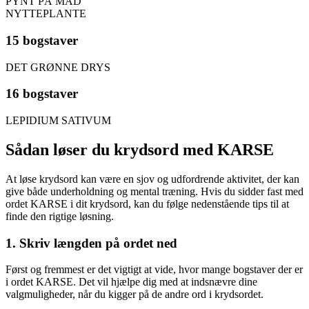
PYNT PÅ MAD
NYTTEPLANTE
15 bogstaver
DET GRØNNE DRYS
16 bogstaver
LEPIDIUM SATIVUM
Sådan løser du krydsord med KARSE
At løse krydsord kan være en sjov og udfordrende aktivitet, der kan
give både underholdning og mental træning. Hvis du sidder fast med
ordet KARSE i dit krydsord, kan du følge nedenstående tips til at
finde den rigtige løsning.
1. Skriv længden på ordet ned
Først og fremmest er det vigtigt at vide, hvor mange bogstaver der er
i ordet KARSE. Det vil hjælpe dig med at indsnævre dine
valgmuligheder, når du kigger på de andre ord i krydsordet.