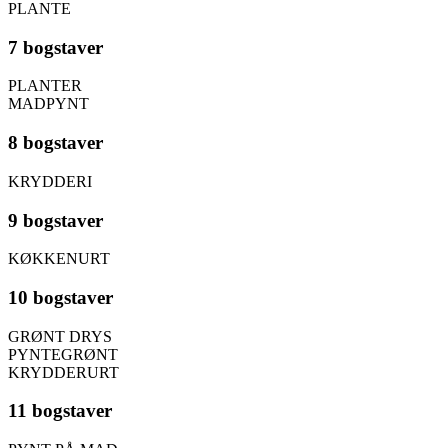
PLANTE
7 bogstaver
PLANTER
MADPYNT
8 bogstaver
KRYDDERI
9 bogstaver
KØKKENURT
10 bogstaver
GRØNT DRYS
PYNTEGRØNT
KRYDDERURT
11 bogstaver