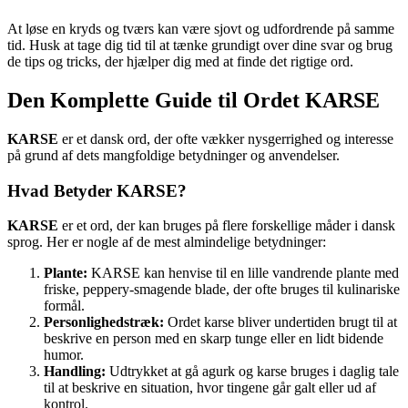
At løse en kryds og tværs kan være sjovt og udfordrende på samme
tid. Husk at tage dig tid til at tænke grundigt over dine svar og brug
de tips og tricks, der hjælper dig med at finde det rigtige ord.
Den Komplette Guide til Ordet KARSE
KARSE
er et dansk ord, der ofte vækker nysgerrighed og interesse
på grund af dets mangfoldige betydninger og anvendelser.
Hvad Betyder KARSE?
KARSE
er et ord, der kan bruges på flere forskellige måder i dansk
sprog. Her er nogle af de mest almindelige betydninger:
Plante:
KARSE kan henvise til en lille vandrende plante med
friske, peppery-smagende blade, der ofte bruges til kulinariske
formål.
Personlighedstræk:
Ordet karse bliver undertiden brugt til at
beskrive en person med en skarp tunge eller en lidt bidende
humor.
Handling:
Udtrykket at gå agurk og karse bruges i daglig tale
til at beskrive en situation, hvor tingene går galt eller ud af
kontrol.