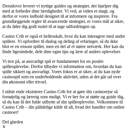
Derudover leverer vi nyttige guides og strategier, der hjælper dig
med at forbedre dine færdigheder. Vi ved, at viden er magt, og
derfor er vores indhold designet til at informere og inspirere. Fra
grundlæggende regler til avancerede strategier, er vores mål at sikre,
at du føler dig godt rustet til at tage udfordringen op.
Casino Crib er også et fællesskab, hvor du kan interagere med andre
spillere. Vi opfordrer til dialog og deling af erfaringer, så du ikke
blot er en ensom spiller, men en del af et større netværk. Her kan du
finde ligesindede, dele dine egne tips og lære af andres oplevelser.
Vi tror på, at ansvarligt spil er fundamentet for en positiv
spilleoplevelse. Derfor tilbyder vi information om, hvordan du kan
spille sikkert og ansvarligt. Vores fokus er at sikre, at du kan nyde
casinospil som en underholdende aktivitet, uden at det går ud over
din økonomi eller trivsel.
I sidste ende eksisterer Casino Crib for at gøre din casinorejse så
fornøjelig og lærerig som muligt. Vi er her for at støtte og guide dig,
så du kan få det fulde udbytte af din spilleoplevelse. Velkommen til
Casino Crib – din pålidelige kilde til alt, hvad der handler om online
casinoer!
Del glæden
X