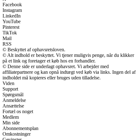
Facebook
Instagram
LinkedIn
YouTube
Pinterest
TikTok
Mail
RSS
© Beskyttet af ophavsretsloven.
© Alt indhold er beskyttet. Vi tjener muligvis penge, når du klikker
på et link og foretager et køb hos en forhandler.
© Denne side er underlagt ophavsret. Vi arbejder med
affiliatepartnere og kan opnå indtægt ved køb via links. Ingen del af
indholdet må kopieres eller bruges uden tilladelse.
Viden
Support
Spørgsmål
Anmeldelse
Ansættelse
Fortæl os noget
Medlem
Min side
Abonnementsplan
Omkostninger
Gevinster