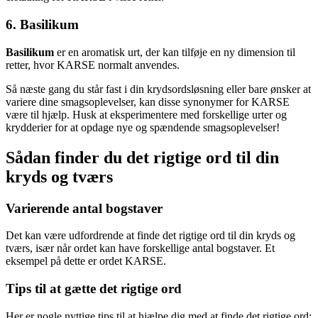
6. Basilikum
Basilikum
er en aromatisk urt, der kan tilføje en ny dimension til
retter, hvor KARSE normalt anvendes.
Så næste gang du står fast i din krydsordsløsning eller bare ønsker at
variere dine smagsoplevelser, kan disse synonymer for KARSE
være til hjælp. Husk at eksperimentere med forskellige urter og
krydderier for at opdage nye og spændende smagsoplevelser!
Sådan finder du det rigtige ord til din
kryds og tværs
Varierende antal bogstaver
Det kan være udfordrende at finde det rigtige ord til din kryds og
tværs, især når ordet kan have forskellige antal bogstaver. Et
eksempel på dette er ordet KARSE.
Tips til at gætte det rigtige ord
Her er nogle nyttige tips til at hjælpe dig med at finde det rigtige ord: