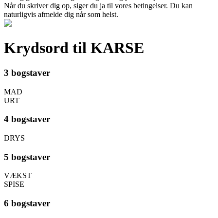
Når du skriver dig op, siger du ja til vores betingelser. Du kan
naturligvis afmelde dig når som helst.
Krydsord til KARSE
3 bogstaver
MAD
URT
4 bogstaver
DRYS
5 bogstaver
VÆKST
SPISE
6 bogstaver