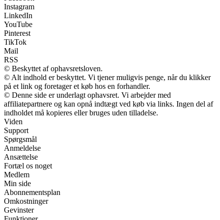
Instagram
LinkedIn
YouTube
Pinterest
TikTok
Mail
RSS
© Beskyttet af ophavsretsloven.
© Alt indhold er beskyttet. Vi tjener muligvis penge, når du klikker
på et link og foretager et køb hos en forhandler.
© Denne side er underlagt ophavsret. Vi arbejder med
affiliatepartnere og kan opnå indtægt ved køb via links. Ingen del af
indholdet må kopieres eller bruges uden tilladelse.
Viden
Support
Spørgsmål
Anmeldelse
Ansættelse
Fortæl os noget
Medlem
Min side
Abonnementsplan
Omkostninger
Gevinster
Funktioner