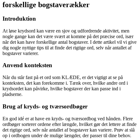
forskellige bogstaverækker
Introduktion
At løse krydsord kan være en sjov og udfordrende aktivitet, men
nogle gange kan det være svært at komme på det præcise ord, især
når det kan have forskellige antal bogstaver. I dette artikel vil vi give
dig nogle nyttige tips til at finde det rigtige ord, selv når antallet af
bogstaver varierer.
Anvend konteksten
Når du står fast på et ord som KLÆDE, er det vigtigt at se på
konteksten, det kan forekomme i. Tænk over, hvilke andre ord i
krydsordet kan påvirke, hvilke bogstaver der kan passe ind i
pladserne.
Brug af kryds- og tværsordbøger
En god idé er at have en kryds- og tværsordbog ved hånden. Flere
ordbøger sorterer ordene efter længde, hvilket gør det lettere at finde
det rigtige ord, selv når antallet af bogstaver kan variere. Prøv at slå
op i ordbogen under de mulige længder, der passer til dine behov.