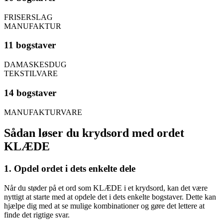
FRISERSLAG
MANUFAKTUR
11 bogstaver
DAMASKESDUG
TEKSTILVARE
14 bogstaver
MANUFAKTURVARE
Sådan løser du krydsord med ordet
KLÆDE
1. Opdel ordet i dets enkelte dele
Når du støder på et ord som KLÆDE i et krydsord, kan det være
nyttigt at starte med at opdele det i dets enkelte bogstaver. Dette kan
hjælpe dig med at se mulige kombinationer og gøre det lettere at
finde det rigtige svar.