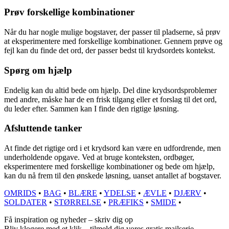
Prøv forskellige kombinationer
Når du har nogle mulige bogstaver, der passer til pladserne, så prøv
at eksperimentere med forskellige kombinationer. Gennem prøve og
fejl kan du finde det ord, der passer bedst til krydsordets kontekst.
Spørg om hjælp
Endelig kan du altid bede om hjælp. Del dine krydsordsproblemer
med andre, måske har de en frisk tilgang eller et forslag til det ord,
du leder efter. Sammen kan I finde den rigtige løsning.
Afsluttende tanker
At finde det rigtige ord i et krydsord kan være en udfordrende, men
underholdende opgave. Ved at bruge konteksten, ordbøger,
eksperimentere med forskellige kombinationer og bede om hjælp,
kan du nå frem til den ønskede løsning, uanset antallet af bogstaver.
OMRIDS
•
BAG
•
BLÆRE
•
YDELSE
•
ÆVLE
•
DJÆRV
•
SOLDATER
•
STØRRELSE
•
PRÆFIKS
•
SMIDE
•
Få inspiration og nyheder – skriv dig op
Bliv klogere med et klik – tilmeld dig vores gratis mailserie.