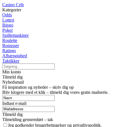
Casino Crib
Kategorier
Odds
Lotteri
Bingo
Poker
Spillemaskiner
Roulette
Bonusser
Ratings
Afhængighed
Taktikker
Min konto
Tilmeld dig
Nyhedsmail
Få inspiration og nyheder – skriv dig op
Bliv klogere med et klik – tilmeld dig vores gratis mailserie.
Indtast e-mail
Tilmeld dig
Tilmelding gennemført – tak
Jeg godkender brugerbetingelser og privatlivspolitik.