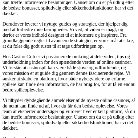
kan træffe informerede beslutninger. Uanset om du er på udkig efter
de bedste bonusser, spiludvalg eller sikkerhedsfunktioner, har vi det
dækket.
Derudover leverer vi nyttige guides og strategier, der hjælper dig
med at forbedre dine færdigheder. Vi ved, at viden er magt, og
derfor er vores indhold designet til at informere og inspirere. Fra
grundlæggende regler til avancerede strategier, er vores mål at sikre,
at du føler dig godt rustet til at tage udfordringen op.
Hos Casino Crib er vi passionerede omkring at dele viden, tips og
underholdning inden for den spændende verden af online casinoer.
Vi forstår, at casinospil kan være både sjove og udfordrende, og
vores mission er at guide dig gennem denne fascinerende rejse. Vi
ønsker at skabe en platform, hvor både nybegyndere og erfarne
spillere kan finde den information, de har brug for, for at få en endnu
bedre spilleoplevelse.
Vi tilbyder dybdegående anmeldelser af de nyeste online casinoer, så
du nemt kan finde ud af, hvor du får den bedste oplevelse. Vores
team af eksperter undersøger og vurderer hver enkelt platform, så du
kan træffe informerede beslutninger. Uanset om du er på udkig efter
de bedste bonusser, spiludvalg eller sikkerhedsfunktioner, har vi det
dækket.