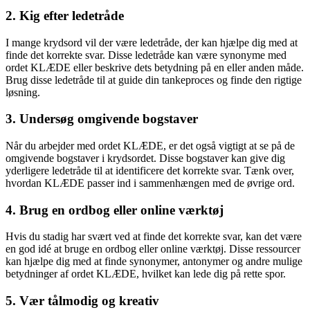
2. Kig efter ledetråde
I mange krydsord vil der være ledetråde, der kan hjælpe dig med at
finde det korrekte svar. Disse ledetråde kan være synonyme med
ordet KLÆDE eller beskrive dets betydning på en eller anden måde.
Brug disse ledetråde til at guide din tankeproces og finde den rigtige
løsning.
3. Undersøg omgivende bogstaver
Når du arbejder med ordet KLÆDE, er det også vigtigt at se på de
omgivende bogstaver i krydsordet. Disse bogstaver kan give dig
yderligere ledetråde til at identificere det korrekte svar. Tænk over,
hvordan KLÆDE passer ind i sammenhængen med de øvrige ord.
4. Brug en ordbog eller online værktøj
Hvis du stadig har svært ved at finde det korrekte svar, kan det være
en god idé at bruge en ordbog eller online værktøj. Disse ressourcer
kan hjælpe dig med at finde synonymer, antonymer og andre mulige
betydninger af ordet KLÆDE, hvilket kan lede dig på rette spor.
5. Vær tålmodig og kreativ