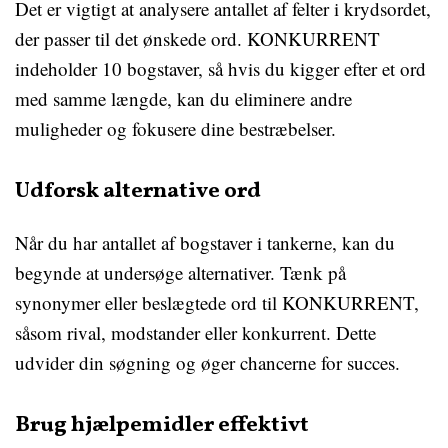
Det er vigtigt at analysere antallet af felter i krydsordet,
der passer til det ønskede ord. KONKURRENT
indeholder 10 bogstaver, så hvis du kigger efter et ord
med samme længde, kan du eliminere andre
muligheder og fokusere dine bestræbelser.
Udforsk alternative ord
Når du har antallet af bogstaver i tankerne, kan du
begynde at undersøge alternativer. Tænk på
synonymer eller beslægtede ord til KONKURRENT,
såsom rival, modstander eller konkurrent. Dette
udvider din søgning og øger chancerne for succes.
Brug hjælpemidler effektivt