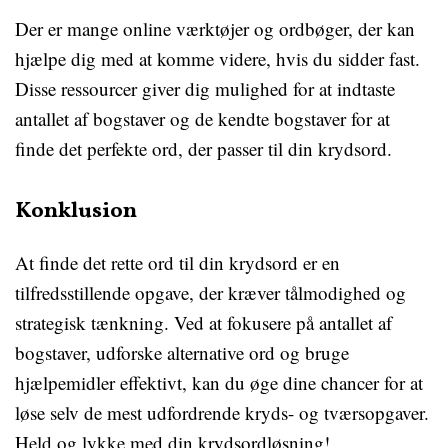
Der er mange online værktøjer og ordbøger, der kan
hjælpe dig med at komme videre, hvis du sidder fast.
Disse ressourcer giver dig mulighed for at indtaste
antallet af bogstaver og de kendte bogstaver for at
finde det perfekte ord, der passer til din krydsord.
Konklusion
At finde det rette ord til din krydsord er en
tilfredsstillende opgave, der kræver tålmodighed og
strategisk tænkning. Ved at fokusere på antallet af
bogstaver, udforske alternative ord og bruge
hjælpemidler effektivt, kan du øge dine chancer for at
løse selv de mest udfordrende kryds- og tværsopgaver.
Held og lykke med din krydsordløsning!