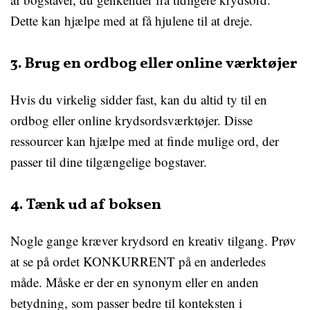
Dette kan hjælpe med at få hjulene til at dreje.
3. Brug en ordbog eller online værktøjer
Hvis du virkelig sidder fast, kan du altid ty til en
ordbog eller online krydsordsværktøjer. Disse
ressourcer kan hjælpe med at finde mulige ord, der
passer til dine tilgængelige bogstaver.
4. Tænk ud af boksen
Nogle gange kræver krydsord en kreativ tilgang. Prøv
at se på ordet KONKURRENT på en anderledes
måde. Måske er der en synonym eller en anden
betydning, som passer bedre til konteksten i