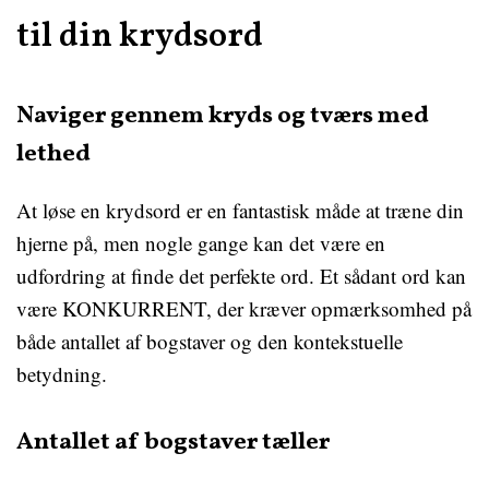
til din krydsord
Naviger gennem kryds og tværs med
lethed
At løse en krydsord er en fantastisk måde at træne din
hjerne på, men nogle gange kan det være en
udfordring at finde det perfekte ord. Et sådant ord kan
være KONKURRENT, der kræver opmærksomhed på
både antallet af bogstaver og den kontekstuelle
betydning.
Antallet af bogstaver tæller