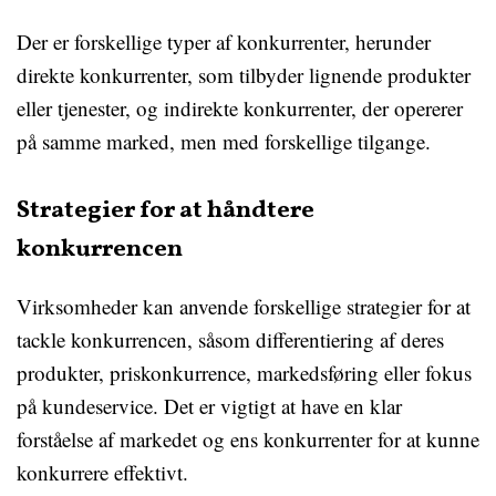
Der er forskellige typer af konkurrenter, herunder
direkte konkurrenter, som tilbyder lignende produkter
eller tjenester, og indirekte konkurrenter, der opererer
på samme marked, men med forskellige tilgange.
Strategier for at håndtere
konkurrencen
Virksomheder kan anvende forskellige strategier for at
tackle konkurrencen, såsom differentiering af deres
produkter, priskonkurrence, markedsføring eller fokus
på kundeservice. Det er vigtigt at have en klar
forståelse af markedet og ens konkurrenter for at kunne
konkurrere effektivt.