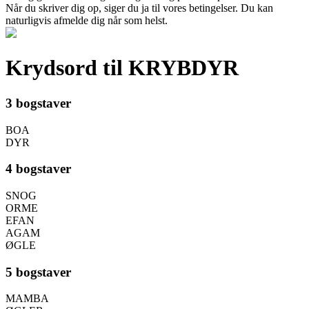
Når du skriver dig op, siger du ja til vores betingelser. Du kan
naturligvis afmelde dig når som helst.
Krydsord til KRYBDYR
3 bogstaver
BOA
DYR
4 bogstaver
SNOG
ORME
EFAN
AGAM
ØGLE
5 bogstaver
MAMBA