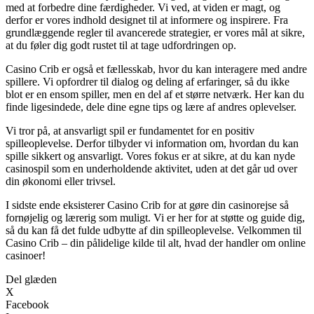
med at forbedre dine færdigheder. Vi ved, at viden er magt, og
derfor er vores indhold designet til at informere og inspirere. Fra
grundlæggende regler til avancerede strategier, er vores mål at sikre,
at du føler dig godt rustet til at tage udfordringen op.
Casino Crib er også et fællesskab, hvor du kan interagere med andre
spillere. Vi opfordrer til dialog og deling af erfaringer, så du ikke
blot er en ensom spiller, men en del af et større netværk. Her kan du
finde ligesindede, dele dine egne tips og lære af andres oplevelser.
Vi tror på, at ansvarligt spil er fundamentet for en positiv
spilleoplevelse. Derfor tilbyder vi information om, hvordan du kan
spille sikkert og ansvarligt. Vores fokus er at sikre, at du kan nyde
casinospil som en underholdende aktivitet, uden at det går ud over
din økonomi eller trivsel.
I sidste ende eksisterer Casino Crib for at gøre din casinorejse så
fornøjelig og lærerig som muligt. Vi er her for at støtte og guide dig,
så du kan få det fulde udbytte af din spilleoplevelse. Velkommen til
Casino Crib – din pålidelige kilde til alt, hvad der handler om online
casinoer!
Del glæden
X
Facebook