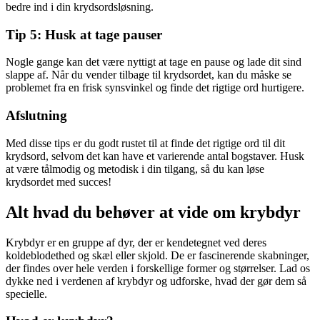
bedre ind i din krydsordsløsning.
Tip 5: Husk at tage pauser
Nogle gange kan det være nyttigt at tage en pause og lade dit sind
slappe af. Når du vender tilbage til krydsordet, kan du måske se
problemet fra en frisk synsvinkel og finde det rigtige ord hurtigere.
Afslutning
Med disse tips er du godt rustet til at finde det rigtige ord til dit
krydsord, selvom det kan have et varierende antal bogstaver. Husk
at være tålmodig og metodisk i din tilgang, så du kan løse
krydsordet med succes!
Alt hvad du behøver at vide om krybdyr
Krybdyr er en gruppe af dyr, der er kendetegnet ved deres
koldeblodethed og skæl eller skjold. De er fascinerende skabninger,
der findes over hele verden i forskellige former og størrelser. Lad os
dykke ned i verdenen af krybdyr og udforske, hvad der gør dem så
specielle.