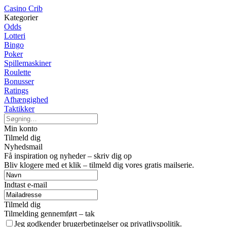
Casino Crib
Kategorier
Odds
Lotteri
Bingo
Poker
Spillemaskiner
Roulette
Bonusser
Ratings
Afhængighed
Taktikker
Min konto
Tilmeld dig
Nyhedsmail
Få inspiration og nyheder – skriv dig op
Bliv klogere med et klik – tilmeld dig vores gratis mailserie.
Indtast e-mail
Tilmeld dig
Tilmelding gennemført – tak
Jeg godkender brugerbetingelser og privatlivspolitik.