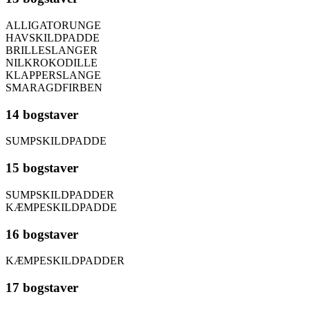
ALLIGATORUNGE
HAVSKILDPADDE
BRILLESLANGER
NILKROKODILLE
KLAPPERSLANGE
SMARAGDFIRBEN
14 bogstaver
SUMPSKILDPADDE
15 bogstaver
SUMPSKILDPADDER
KÆMPESKILDPADDE
16 bogstaver
KÆMPESKILDPADDER
17 bogstaver