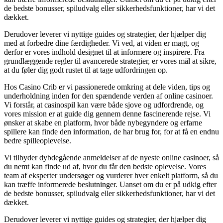
de bedste bonusser, spiludvalg eller sikkerhedsfunktioner, har vi det
dækket.
Derudover leverer vi nyttige guides og strategier, der hjælper dig
med at forbedre dine færdigheder. Vi ved, at viden er magt, og
derfor er vores indhold designet til at informere og inspirere. Fra
grundlæggende regler til avancerede strategier, er vores mål at sikre,
at du føler dig godt rustet til at tage udfordringen op.
Hos Casino Crib er vi passionerede omkring at dele viden, tips og
underholdning inden for den spændende verden af online casinoer.
Vi forstår, at casinospil kan være både sjove og udfordrende, og
vores mission er at guide dig gennem denne fascinerende rejse. Vi
ønsker at skabe en platform, hvor både nybegyndere og erfarne
spillere kan finde den information, de har brug for, for at få en endnu
bedre spilleoplevelse.
Vi tilbyder dybdegående anmeldelser af de nyeste online casinoer, så
du nemt kan finde ud af, hvor du får den bedste oplevelse. Vores
team af eksperter undersøger og vurderer hver enkelt platform, så du
kan træffe informerede beslutninger. Uanset om du er på udkig efter
de bedste bonusser, spiludvalg eller sikkerhedsfunktioner, har vi det
dækket.
Derudover leverer vi nyttige guides og strategier, der hjælper dig