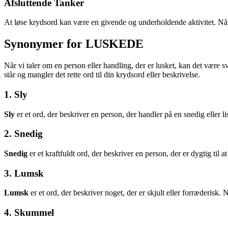
Afsluttende Tanker
At løse krydsord kan være en givende og underholdende aktivitet. Når 
Synonymer for LUSKEDE
Når vi taler om en person eller handling, der er lusket, kan det være 
står og mangler det rette ord til din krydsord eller beskrivelse.
1. Sly
Sly
er et ord, der beskriver en person, der handler på en snedig eller l
2. Snedig
Snedig
er et kraftfuldt ord, der beskriver en person, der er dygtig til
3. Lumsk
Lumsk
er et ord, der beskriver noget, der er skjult eller forræderisk
4. Skummel