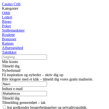
Casino Crib
Kategorier
Odds
Lotteri
Bingo
Poker
Spillemaskiner
Roulette
Bonusser
Ratings
Afhængighed
Taktikker
Min konto
Tilmeld dig
Nyhedsmail
Få inspiration og nyheder – skriv dig op
Bliv klogere med et klik – tilmeld dig vores gratis mailserie.
Indtast e-mail
Tilmeld dig
Tilmelding gennemført – tak
Jeg godkender brugerbetingelser og privatlivspolitik.