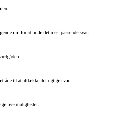
åden.
gende ord for at finde det mest passende svar.
dsordgåden.
åde til at afdække det rigtige svar.
dage nye muligheder.
.