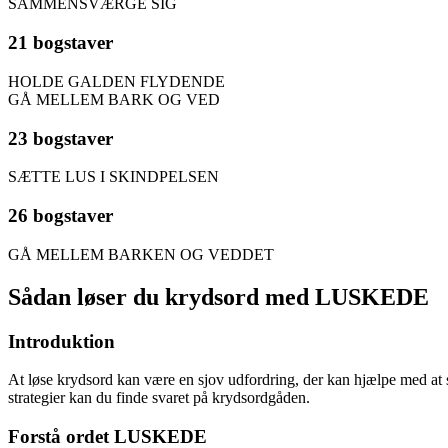
SAMMENSVÆRGE SIG
21 bogstaver
HOLDE GALDEN FLYDENDE
GÅ MELLEM BARK OG VED
23 bogstaver
SÆTTE LUS I SKINDPELSEN
26 bogstaver
GÅ MELLEM BARKEN OG VEDDET
Sådan løser du krydsord med LUSKEDE
Introduktion
At løse krydsord kan være en sjov udfordring, der kan hjælpe med a
strategier kan du finde svaret på krydsordgåden.
Forstå ordet LUSKEDE