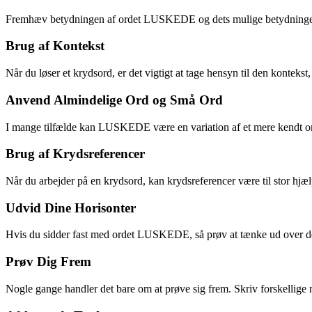
Fremhæv betydningen af ordet LUSKEDE og dets mulige betydninger. 
Brug af Kontekst
Når du løser et krydsord, er det vigtigt at tage hensyn til den konte
Anvend Almindelige Ord og Små Ord
I mange tilfælde kan LUSKEDE være en variation af et mere kendt ord
Brug af Krydsreferencer
Når du arbejder på en krydsord, kan krydsreferencer være til stor hjæ
Udvid Dine Horisonter
Hvis du sidder fast med ordet LUSKEDE, så prøv at tænke ud over de
Prøv Dig Frem
Nogle gange handler det bare om at prøve sig frem. Skriv forskellig