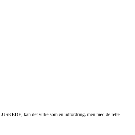
m LUSKEDE, kan det virke som en udfordring, men med de rette