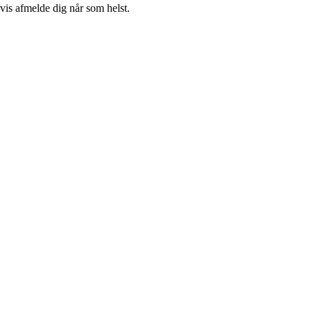
gvis afmelde dig når som helst.