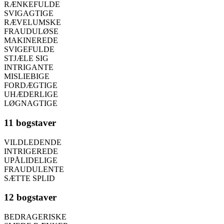
RÆNKEFULDE
SVIGAGTIGE
RÆVELUMSKE
FRAUDULØSE
MAKINEREDE
SVIGEFULDE
STJÆLE SIG
INTRIGANTE
MISLIEBIGE
FORDÆGTIGE
UHÆDERLIGE
LØGNAGTIGE
11 bogstaver
VILDLEDENDE
INTRIGEREDE
UPÅLIDELIGE
FRAUDULENTE
SÆTTE SPLID
12 bogstaver
BEDRAGERISKE