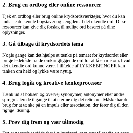
2. Brug en ordbog eller online ressourcer
Tjek en ordbog eller brug online krydsordsværktøjer, hvor du kan
indtaste de kendte bogstaver og længden af det ukendte ord. Disse
ressourcer kan give dig forslag til mulige ord baseret på dine
oplysninger.
3. Gå tilbage til krydsordets tema
Nogle gange kan det hjælpe at tænke på temaet for krydsordet eller
bruge ledetråde fra de omkringliggende ord for at få en idé om, hvad
det ukendte ord kunne være. I tilfælde af LYKKEBRINGER kan
tanken om held og lykke være nyttig.
4. Brug logik og kreative tænkeprocesser
Tænk ud af boksen og overvej synonymer, antonymer eller andre
sprogrelaterede tilgange til at nærme dig det rette ord. Måske har du
brug for at tænke på en impuls eller association, der fører dig til den
rigtige løsning.
5. Prøv dig frem og vær tålmodig