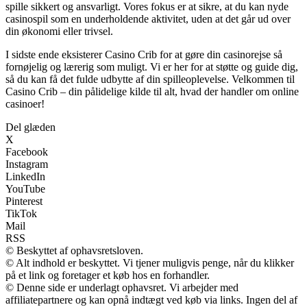
spille sikkert og ansvarligt. Vores fokus er at sikre, at du kan nyde
casinospil som en underholdende aktivitet, uden at det går ud over
din økonomi eller trivsel.
I sidste ende eksisterer Casino Crib for at gøre din casinorejse så
fornøjelig og lærerig som muligt. Vi er her for at støtte og guide dig,
så du kan få det fulde udbytte af din spilleoplevelse. Velkommen til
Casino Crib – din pålidelige kilde til alt, hvad der handler om online
casinoer!
Del glæden
X
Facebook
Instagram
LinkedIn
YouTube
Pinterest
TikTok
Mail
RSS
© Beskyttet af ophavsretsloven.
© Alt indhold er beskyttet. Vi tjener muligvis penge, når du klikker
på et link og foretager et køb hos en forhandler.
© Denne side er underlagt ophavsret. Vi arbejder med
affiliatepartnere og kan opnå indtægt ved køb via links. Ingen del af