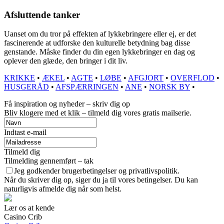
Afsluttende tanker
Uanset om du tror på effekten af lykkebringere eller ej, er det
fascinerende at udforske den kulturelle betydning bag disse
genstande. Måske finder du din egen lykkebringer en dag og
oplever den glæde, den bringer i dit liv.
KRIKKE
•
ÆKEL
•
AGTE
•
LØBE
•
AFGJORT
•
OVERFLOD
•
HUSGERÅD
•
AFSPÆRRINGEN
•
ANE
•
NORSK BY
•
Få inspiration og nyheder – skriv dig op
Bliv klogere med et klik – tilmeld dig vores gratis mailserie.
Indtast e-mail
Tilmeld dig
Tilmelding gennemført – tak
Jeg godkender brugerbetingelser og privatlivspolitik.
Når du skriver dig op, siger du ja til vores betingelser. Du kan
naturligvis afmelde dig når som helst.
Lær os at kende
Casino Crib