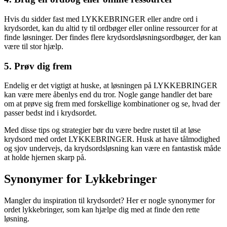
Hvis du sidder fast med LYKKEBRINGER eller andre ord i
krydsordet, kan du altid ty til ordbøger eller online ressourcer for at
finde løsninger. Der findes flere krydsordsløsningsordbøger, der kan
være til stor hjælp.
5. Prøv dig frem
Endelig er det vigtigt at huske, at løsningen på LYKKEBRINGER
kan være mere åbenlys end du tror. Nogle gange handler det bare
om at prøve sig frem med forskellige kombinationer og se, hvad der
passer bedst ind i krydsordet.
Med disse tips og strategier bør du være bedre rustet til at løse
krydsord med ordet LYKKEBRINGER. Husk at have tålmodighed
og sjov undervejs, da krydsordsløsning kan være en fantastisk måde
at holde hjernen skarp på.
Synonymer for Lykkebringer
Mangler du inspiration til krydsordet? Her er nogle synonymer for
ordet lykkebringer, som kan hjælpe dig med at finde den rette
løsning.