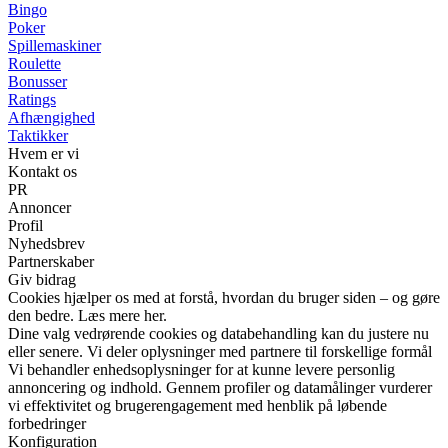
Bingo
Poker
Spillemaskiner
Roulette
Bonusser
Ratings
Afhængighed
Taktikker
Hvem er vi
Kontakt os
PR
Annoncer
Profil
Nyhedsbrev
Partnerskaber
Giv bidrag
Cookies hjælper os med at forstå, hvordan du bruger siden – og gøre
den bedre. Læs mere her.
Dine valg vedrørende cookies og databehandling kan du justere nu
eller senere. Vi deler oplysninger med partnere til forskellige formål
Vi behandler enhedsoplysninger for at kunne levere personlig
annoncering og indhold. Gennem profiler og datamålinger vurderer
vi effektivitet og brugerengagement med henblik på løbende
forbedringer
Konfiguration