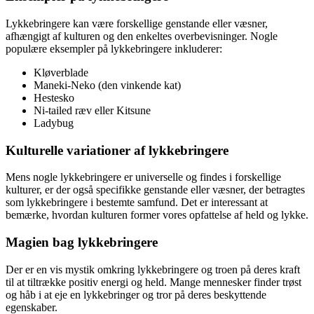
Lykkebringere kan være forskellige genstande eller væsner,
afhængigt af kulturen og den enkeltes overbevisninger. Nogle
populære eksempler på lykkebringere inkluderer:
Kløverblade
Maneki-Neko (den vinkende kat)
Hestesko
Ni-tailed ræv eller Kitsune
Ladybug
Kulturelle variationer af lykkebringere
Mens nogle lykkebringere er universelle og findes i forskellige
kulturer, er der også specifikke genstande eller væsner, der betragtes
som lykkebringere i bestemte samfund. Det er interessant at
bemærke, hvordan kulturen former vores opfattelse af held og lykke.
Magien bag lykkebringere
Der er en vis mystik omkring lykkebringere og troen på deres kraft
til at tiltrække positiv energi og held. Mange mennesker finder trøst
og håb i at eje en lykkebringer og tror på deres beskyttende
egenskaber.