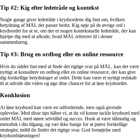
Tip #2: Kig efter ledetråde og kontekst
Nogle gange giver ledetråde i krydsordene dig hint om, hvilken
betydning af MÅL der passer bedst. Kig nøje på de øvrige ord i
krydsordet for at se, om der er nogen kontekstuelle ledetråde, der kan
hjælpe dig med at afkode, hvad MÅL refererer til i denne
sammenhæng.
Tip #3: Brug en ordbog eller en online ressource
Hvis du sidder fast med at finde det rigtige svar på MÅL, kan det være
nyttigt at konsultere en ordbog eller en online ressource, der kan give
dig forskellige betydninger af ordet. Dette kan være et nyttigt redskab
til at udvide din viden og øge dine chancer for at løse krydsordet.
Konklusion
At løse krydsord kan være en udfordrende, men også givende
oplevelse. Med disse tips håber vi, at du vil kunne tackle krydsord med
ordet MÅL med større selvtillid og succes. Husk at være tålmodig og
metodisk i din tilgang, og vær ikke bange for at prøve forskellige
strategier, indtil du finder det rigtige svar. God fornøjelse med
krydsordsløsningen!