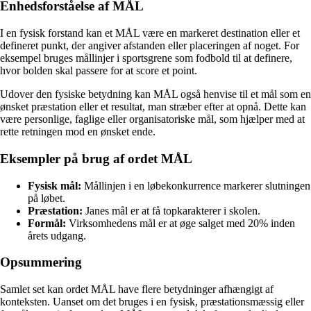
Enhedsforståelse af MÅL
I en fysisk forstand kan et MÅL være en markeret destination eller et
defineret punkt, der angiver afstanden eller placeringen af noget. For
eksempel bruges mållinjer i sportsgrene som fodbold til at definere,
hvor bolden skal passere for at score et point.
Udover den fysiske betydning kan MÅL også henvise til et mål som en
ønsket præstation eller et resultat, man stræber efter at opnå. Dette kan
være personlige, faglige eller organisatoriske mål, som hjælper med at
rette retningen mod en ønsket ende.
Eksempler på brug af ordet MÅL
Fysisk mål:
Mållinjen i en løbekonkurrence markerer slutningen
på løbet.
Præstation:
Janes mål er at få topkarakterer i skolen.
Formål:
Virksomhedens mål er at øge salget med 20% inden
årets udgang.
Opsummering
Samlet set kan ordet MÅL have flere betydninger afhængigt af
konteksten. Uanset om det bruges i en fysisk, præstationsmæssig eller