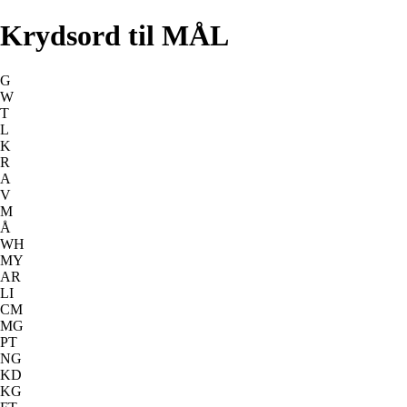
Krydsord til MÅL
G
W
T
L
K
R
A
V
M
Å
WH
MY
AR
LI
CM
MG
PT
NG
KD
KG