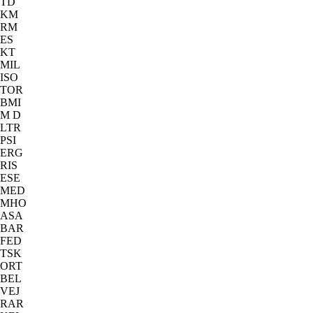
TD
KM
RM
ES
KT
MIL
ISO
TOR
BMI
M D
LTR
PSI
ERG
RIS
ESE
MED
MHO
ASA
BAR
FED
TSK
ORT
BEL
VEJ
RAR