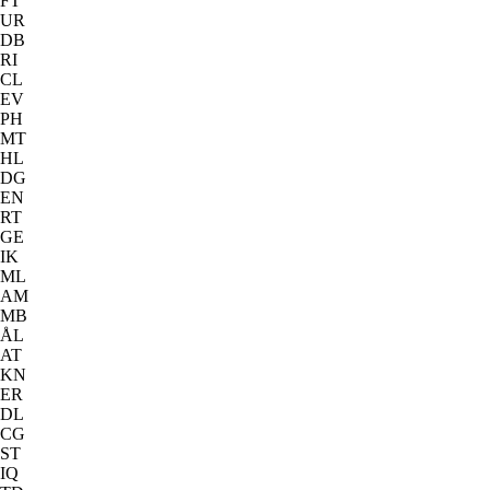
FT
UR
DB
RI
CL
EV
PH
MT
HL
DG
EN
RT
GE
IK
ML
AM
MB
ÅL
AT
KN
ER
DL
CG
ST
IQ