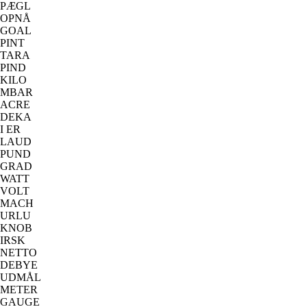
PÆGL
OPNÅ
GOAL
PINT
TARA
PIND
KILO
MBAR
ACRE
DEKA
I ER
LAUD
PUND
GRAD
WATT
VOLT
MACH
URLU
KNOB
IRSK
NETTO
DEBYE
UDMÅL
METER
GAUGE