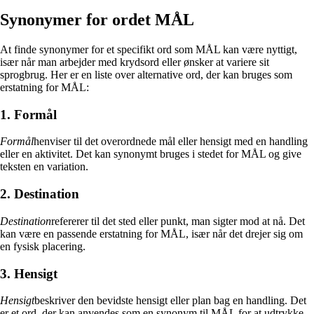
Synonymer for ordet MÅL
At finde synonymer for et specifikt ord som MÅL kan være nyttigt,
især når man arbejder med krydsord eller ønsker at variere sit
sprogbrug. Her er en liste over alternative ord, der kan bruges som
erstatning for MÅL:
1. Formål
Formål
henviser til det overordnede mål eller hensigt med en handling
eller en aktivitet. Det kan synonymt bruges i stedet for MÅL og give
teksten en variation.
2. Destination
Destination
refererer til det sted eller punkt, man sigter mod at nå. Det
kan være en passende erstatning for MÅL, især når det drejer sig om
en fysisk placering.
3. Hensigt
Hensigt
beskriver den bevidste hensigt eller plan bag en handling. Det
er et ord, der kan anvendes som en synonym til MÅL for at udtrykke