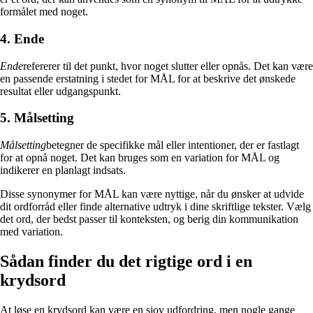
formålet med noget.
4. Ende
Ende
refererer til det punkt, hvor noget slutter eller opnås. Det kan være
en passende erstatning i stedet for MÅL for at beskrive det ønskede
resultat eller udgangspunkt.
5. Målsetting
Målsetting
betegner de specifikke mål eller intentioner, der er fastlagt
for at opnå noget. Det kan bruges som en variation for MÅL og
indikerer en planlagt indsats.
Disse synonymer for MÅL kan være nyttige, når du ønsker at udvide
dit ordforråd eller finde alternative udtryk i dine skriftlige tekster. Vælg
det ord, der bedst passer til konteksten, og berig din kommunikation
med variation.
Sådan finder du det rigtige ord i en
krydsord
At løse en krydsord kan være en sjov udfordring, men nogle gange