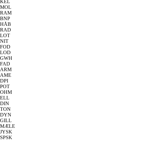
KEL
MOL
RAM
BNP
HÅB
RAD
LOT
NIT
FOD
LOD
GWH
FAD
ARM
AME
DPI
POT
OHM
ELL
DIN
TON
DYN
GILL
MÆLE
JYSK
SPSK