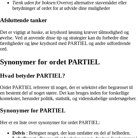
Tænk uden for boksen:
Overvej alternative stavemåder eller
betydninger af ordet for at udvide dine muligheder
Afsluttende tanker
Det er vigtigt at huske, at krydsord løsning kræver tålmodighed og
øvelse. Ved at anvende disse tip og strategier kan du forbedre dine
færdigheder og løse krydsord med PARTIEL og andre udfordrende
ord.
Synonymer for ordet PARTIEL
Hvad betyder PARTIEL?
Ordet PARTIEL refererer til noget, der er selektivt eller begrænset til
en bestemt del af noget større. Det kan bruges inden for forskellige
kontekster, herunder politik, statistik, og videnskabelige undersøgelser.
Synonymer for PARTIEL
Her er en liste over synonymer for ordet PARTIEL:
Delvis
: Betegner noget, der kun omfatter en del af helheden.