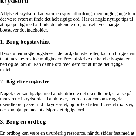
krydsord
At løse et krydsord kan være en sjov udfordring, men nogle gange kan
det være svært at finde det helt rigtige ord. Her er nogle nyttige tips til
at hjælpe dig med at finde det ukendte ord, uanset hvor mange
bogstaver det indeholder.
1. Brug bogstavhint
Hvis du har nogle bogstaver i det ord, du leder efter, kan du bruge dem
til at indsnævre dine muligheder. Prøv at skrive de kendte bogstaver
ned og se, om du kan danne ord med dem for at finde det rigtige
match.
2. Kig efter mønstre
Noget, der kan hjælpe med at identificere det ukendte ord, er at se på
mønstrene i krydsordet. Tænk over, hvordan ordene omkring det
ukendte ord passer ind i krydsordet, og prøv at identificere et mønster,
der kan hjælpe med at afsløre det rigtige ord.
3. Brug en ordbog
En ordbog kan være en uvurderlig ressource, når du sidder fast med at