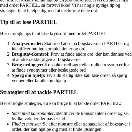
med ordet PARTIEL, så fortvivl ikke! Vi har nogle nyttige tip og
strategier til at hjælpe dig med at dechifrere dette ord.
Tip til at løse PARTIEL
Her er nogle tips til at løse krydsord med ordet PARTIEL:
Analyser ordet:
Start med at se på bogstaverne i PARTIEL og
identificer mulige kombinationer og ord
Brug stavekontrol:
Prøv at finde andre ord, der kan dannes ved
at ændre rækkefølgen af bogstaverne
Brug ordbøger:
Konsulter ordbøger eller online ressourcer for
at finde synonymer eller beslægtede ord
Spørg om hjælp:
Hvis du stadig ikke kan løse ordet, så spørg
venner eller familie om hjælp
Strategier til at tackle PARTIEL
Her er nogle strategier, du kan bruge til at tackle ordet PARTIEL:
Start med konsonanter:
Identificer de konsonanter i ordet og se,
hvilke vokaler der passer ind
Find et mønster:
Se efter mønstre eller gentagelser af bogstaver i
ordet, der kan hjælpe dig med at finde løsningen