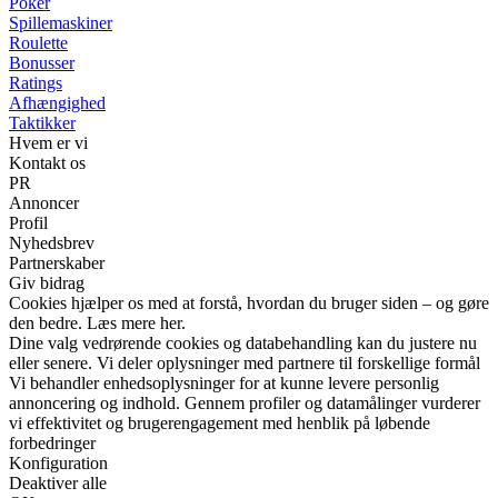
Poker
Spillemaskiner
Roulette
Bonusser
Ratings
Afhængighed
Taktikker
Hvem er vi
Kontakt os
PR
Annoncer
Profil
Nyhedsbrev
Partnerskaber
Giv bidrag
Cookies hjælper os med at forstå, hvordan du bruger siden – og gøre
den bedre. Læs mere her.
Dine valg vedrørende cookies og databehandling kan du justere nu
eller senere. Vi deler oplysninger med partnere til forskellige formål
Vi behandler enhedsoplysninger for at kunne levere personlig
annoncering og indhold. Gennem profiler og datamålinger vurderer
vi effektivitet og brugerengagement med henblik på løbende
forbedringer
Konfiguration
Deaktiver alle