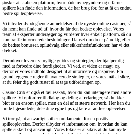
ønsker at skabe en platform, hvor både nybegyndere og erfarne
spillere kan finde den information, de har brug for, for at få en endnu
bedre spilleoplevelse.
Vi tilbyder dybdegående anmeldelser af de nyeste online casinoer, så
du nemt kan finde ud af, hvor du får den bedste oplevelse. Vores
team af eksperter undersøger og vurderer hver enkelt platform, så du
kan træffe informerede beslutninger. Uanset om du er på udkig efter
de bedste bonusser, spiludvalg eller sikkerhedsfunktioner, har vi det
dækket.
Derudover leverer vi nyttige guides og strategier, der hjælper dig
med at forbedre dine færdigheder. Vi ved, at viden er magt, og
derfor er vores indhold designet til at informere og inspirere. Fra
grundlæggende regler til avancerede strategier, er vores mål at sikre,
at du føler dig godt rustet til at tage udfordringen op.
Casino Crib er også et fællesskab, hvor du kan interagere med andre
spillere. Vi opfordrer til dialog og deling af erfaringer, så du ikke
blot er en ensom spiller, men en del af et større netværk. Her kan du
finde ligesindede, dele dine egne tips og lære af andres oplevelser.
Vi tror på, at ansvarligt spil er fundamentet for en positiv
spilleoplevelse. Derfor tilbyder vi information om, hvordan du kan
spille sikkert og ansvarligt. Vores fokus er at sikre, at du kan nyde