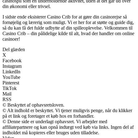
casinospil som en underholdende aktivitet, uden at det går ud over
din økonomi eller trivsel.
I sidste ende eksisterer Casino Crib for at gøre din casinorejse så
fornøjelig og lærerig som muligt. Vi er her for at støtte og guide dig,
så du kan få det fulde udbytte af din spilleoplevelse. Velkommen til
Casino Crib – din pålidelige kilde til alt, hvad der handler om online
casinoer!
Del glæden
X
Facebook
Instagram
LinkedIn
YouTube
Pinterest
TikTok
Mail
RSS
© Beskyttet af ophavsretsloven.
© Alt indhold er beskyttet. Vi tjener muligvis penge, når du klikker
på et link og foretager et køb hos en forhandler.
© Denne side er underlagt ophavsret. Vi arbejder med
affiliatepartnere og kan opnå indtægt ved køb via links. Ingen del af
indholdet må kopieres eller bruges uden tilladelse.