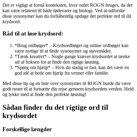
Det er vigtigt at forstå konteksten, hvor ordet ROGN bruges, da det
kan være relateret til både fødevarer og biologi. Ved at udforske
disse synonymer kan du forhåbentlig opdage det perfekte ord til dit
krydsord.
Råd til at løse krydsord:
*Brug ordbøger* – Krydsordbøger og online ordbøger kan
være nyttige til at finde synonymer og stavemåder.
*Tænk kreativt* – Nogle gange kræver krydsordet at tænke
ud af boksen for at finde den rigtige løsning.
*Spørg om hjælp* – Hvis du stadig er fast, kan det være en
god idé at bede om hjælp fra venner eller familie.
Med disse tip og en liste over synonymer til ROGN burde du være
godt rustet til at fortsætte din rejse gennem krydsordets verden. Held
og lykke med at finde den perfekte løsning!
Sådan finder du det rigtige ord til
krydsordet
Forskellige længder