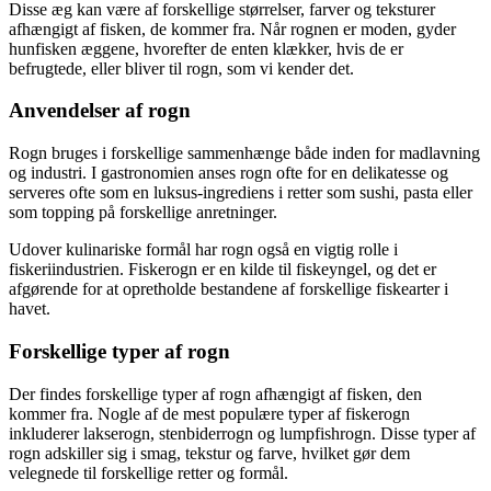
Disse æg kan være af forskellige størrelser, farver og teksturer
afhængigt af fisken, de kommer fra. Når rognen er moden, gyder
hunfisken æggene, hvorefter de enten klækker, hvis de er
befrugtede, eller bliver til rogn, som vi kender det.
Anvendelser af rogn
Rogn bruges i forskellige sammenhænge både inden for madlavning
og industri. I gastronomien anses rogn ofte for en delikatesse og
serveres ofte som en luksus-ingrediens i retter som sushi, pasta eller
som topping på forskellige anretninger.
Udover kulinariske formål har rogn også en vigtig rolle i
fiskeriindustrien. Fiskerogn er en kilde til fiskeyngel, og det er
afgørende for at opretholde bestandene af forskellige fiskearter i
havet.
Forskellige typer af rogn
Der findes forskellige typer af rogn afhængigt af fisken, den
kommer fra. Nogle af de mest populære typer af fiskerogn
inkluderer lakserogn, stenbiderrogn og lumpfishrogn. Disse typer af
rogn adskiller sig i smag, tekstur og farve, hvilket gør dem
velegnede til forskellige retter og formål.