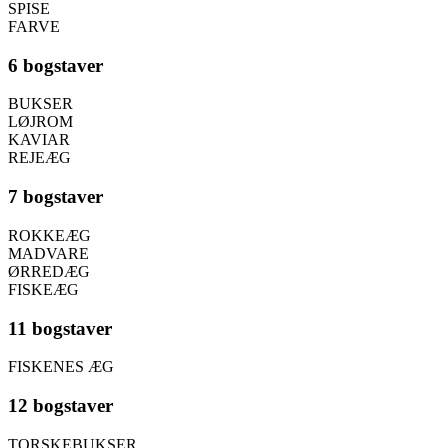
SPISE
FARVE
6 bogstaver
BUKSER
LØJROM
KAVIAR
REJEÆG
7 bogstaver
ROKKEÆG
MADVARE
ØRREDÆG
FISKEÆG
11 bogstaver
FISKENES ÆG
12 bogstaver
TORSKEBUKSER