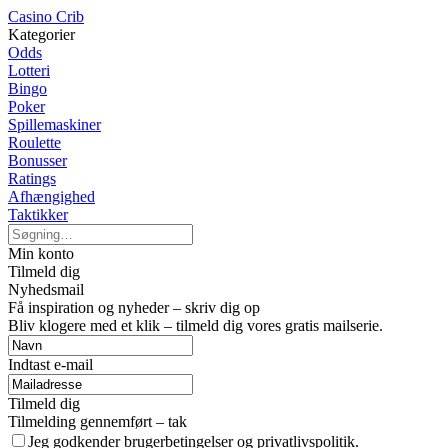
Casino Crib
Kategorier
Odds
Lotteri
Bingo
Poker
Spillemaskiner
Roulette
Bonusser
Ratings
Afhængighed
Taktikker
Min konto
Tilmeld dig
Nyhedsmail
Få inspiration og nyheder – skriv dig op
Bliv klogere med et klik – tilmeld dig vores gratis mailserie.
Indtast e-mail
Tilmeld dig
Tilmelding gennemført – tak
Jeg godkender brugerbetingelser og privatlivspolitik.