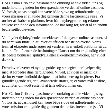
Hos Casino Crib er vi passionerede omkring at dele viden, tips og
underholdning inden for den spændende verden af online casinoer.
Vi forstår, at casinospil kan være både sjove og udfordrende, og
vores mission er at guide dig gennem denne fascinerende rejse. Vi
ønsker at skabe en platform, hvor både nybegyndere og erfarne
spillere kan finde den information, de har brug for, for at få en endnu
bedre spilleoplevelse.
Vi tilbyder dybdegående anmeldelser af de nyeste online casinoer, så
du nemt kan finde ud af, hvor du får den bedste oplevelse. Vores
team af eksperter undersøger og vurderer hver enkelt platform, så du
kan træffe informerede beslutninger. Uanset om du er på udkig efter
de bedste bonusser, spiludvalg eller sikkerhedsfunktioner, har vi det
dækket.
Derudover leverer vi nyttige guides og strategier, der hjælper dig
med at forbedre dine færdigheder. Vi ved, at viden er magt, og
derfor er vores indhold designet til at informere og inspirere. Fra
grundlæggende regler til avancerede strategier, er vores mål at sikre,
at du føler dig godt rustet til at tage udfordringen op.
Hos Casino Crib er vi passionerede omkring at dele viden, tips og
underholdning inden for den spændende verden af online casinoer.
Vi forstår, at casinospil kan være både sjove og udfordrende, og
vores mission er at guide dig gennem denne fascinerende rejse. Vi