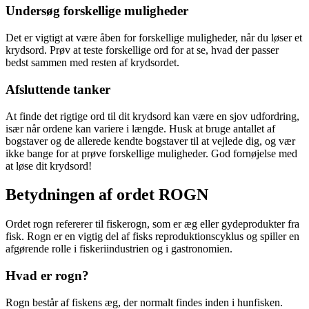
Undersøg forskellige muligheder
Det er vigtigt at være åben for forskellige muligheder, når du løser et
krydsord. Prøv at teste forskellige ord for at se, hvad der passer
bedst sammen med resten af krydsordet.
Afsluttende tanker
At finde det rigtige ord til dit krydsord kan være en sjov udfordring,
især når ordene kan variere i længde. Husk at bruge antallet af
bogstaver og de allerede kendte bogstaver til at vejlede dig, og vær
ikke bange for at prøve forskellige muligheder. God fornøjelse med
at løse dit krydsord!
Betydningen af ordet ROGN
Ordet rogn refererer til fiskerogn, som er æg eller gydeprodukter fra
fisk. Rogn er en vigtig del af fisks reproduktionscyklus og spiller en
afgørende rolle i fiskeriindustrien og i gastronomien.
Hvad er rogn?
Rogn består af fiskens æg, der normalt findes inden i hunfisken.