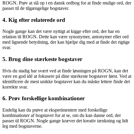
ROGN. Prøv at slå op i en dansk ordbog for at finde mulige ord, der
passer til de tilgængelige bogstaver.
4. Kig efter relaterede ord
Nogle gange kan det være nyttigt at kigge efter ord, der har en
relation til ROGN. Dette kan være synonymer, antonymer eller ord
med lignende betydning, der kan hjælpe dig med at finde det rigtige
svar.
5. Brug dine stærkeste bogstaver
Hvis du stadig har svært ved at finde løsningen på ROGN, kan det
være en god idé at fokusere på dine stærkeste bogstaver først. Ved at
identificere de mest unikke bogstaver kan du måske lettere finde det
korrekte svar.
6. Prøv forskellige kombinationer
Endelig kan du prøve at eksperimentere med forskellige
kombinationer af bogstaver for at se, om du kan danne ord, der
passer til ROGN. Nogle gange kræver det kreativ tænkning og lidt
leg med bogstaverne.