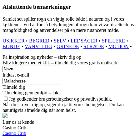
Afsluttende bemærkninger
Samlet set spiller rogn en vigtig rolle både i naturen og i vores
køkkener. Ved at forstå betydningen af rogn kan vi værdsætte dens
mangfoldighed og anvendelser på en mere nuanceret måde.
USIKKER
•
BEGREB
•
SELV
•
LEDSAGER
•
SPILLERE
•
BONDE
•
VANVITTIG
•
GRINEDE
•
STRÆDE
•
MOTION
•
Få inspiration og nyheder – skriv dig op
Bliv klogere med et klik – tilmeld dig vores gratis mailserie.
Indtast e-mail
Tilmeld dig
Tilmelding gennemført – tak
Jeg godkender brugerbetingelser og privatlivspolitik.
Når du skriver dig op, siger du ja til vores betingelser. Du kan
naturligvis afmelde dig når som helst.
Lær os at kende
Casino Crib
Casino Crib