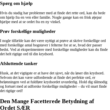
Spørg om hjælp
Hvis du stadig har problemer med at finde det rette ord, kan du bede
om hjælp fra en ven eller familie. Nogle gange kan en frisk øjepar
hjælpe med at se ordet fra en ny vinkel.
Prøv forskellige muligheder
I nogle tilfælde kan det være nyttigt at prøve at skrive forskellige ord
med forskellige antal bogstaver i felterne for at se, hvad der passer
bedst. Ved at eksperimentere med forskellige muligheder kan du finde
det helt rigtige ord til din krydsord.
Afsluttende tanker
Husk, at det vigtigste er at have det sjovt, når du løser din krydsord.
Selvom det kan være udfordrende at finde det perfekte ord, er
belønningen ved at fuldføre krydsordet uvurderlig. Hold dig tålmodig
og fortsæt med at udforske forskellige muligheder – du vil snart finde
det rigtige ord!
Den Mange Facetterede Betydning af
Ordet SÆR