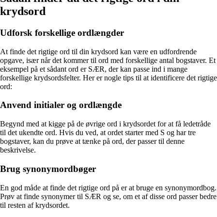
krydsord
Udforsk forskellige ordlængder
At finde det rigtige ord til din krydsord kan være en udfordrende
opgave, især når det kommer til ord med forskellige antal bogstaver. Et
eksempel på et sådant ord er SÆR, der kan passe ind i mange
forskellige krydsordsfelter. Her er nogle tips til at identificere det rigtige
ord:
Anvend initialer og ordlængde
Begynd med at kigge på de øvrige ord i krydsordet for at få ledetråde
til det ukendte ord. Hvis du ved, at ordet starter med S og har tre
bogstaver, kan du prøve at tænke på ord, der passer til denne
beskrivelse.
Brug synonymordbøger
En god måde at finde det rigtige ord på er at bruge en synonymordbog.
Prøv at finde synonymer til SÆR og se, om et af disse ord passer bedre
til resten af krydsordet.