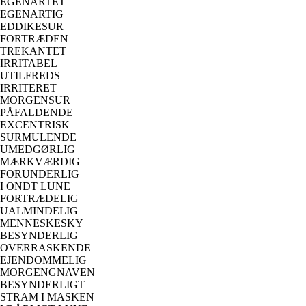
EGENARTET
EGENARTIG
EDDIKESUR
FORTRÆDEN
TREKANTET
IRRITABEL
UTILFREDS
IRRITERET
MORGENSUR
PÅFALDENDE
EXCENTRISK
SURMULENDE
UMEDGØRLIG
MÆRKVÆRDIG
FORUNDERLIG
I ONDT LUNE
FORTRÆDELIG
UALMINDELIG
MENNESKESKY
BESYNDERLIG
OVERRASKENDE
EJENDOMMELIG
MORGENGNAVEN
BESYNDERLIGT
STRAM I MASKEN