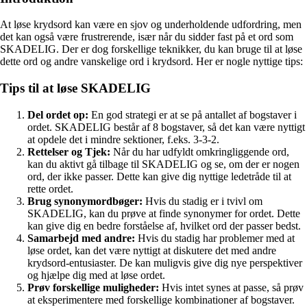
At løse krydsord kan være en sjov og underholdende udfordring, men
det kan også være frustrerende, især når du sidder fast på et ord som
SKADELIG. Der er dog forskellige teknikker, du kan bruge til at løse
dette ord og andre vanskelige ord i krydsord. Her er nogle nyttige tips:
Tips til at løse SKADELIG
Del ordet op:
En god strategi er at se på antallet af bogstaver i
ordet. SKADELIG består af 8 bogstaver, så det kan være nyttigt
at opdele det i mindre sektioner, f.eks. 3-3-2.
Rettelser og Tjek:
Når du har udfyldt omkringliggende ord,
kan du aktivt gå tilbage til SKADELIG og se, om der er nogen
ord, der ikke passer. Dette kan give dig nyttige ledetråde til at
rette ordet.
Brug synonymordbøger:
Hvis du stadig er i tvivl om
SKADELIG, kan du prøve at finde synonymer for ordet. Dette
kan give dig en bedre forståelse af, hvilket ord der passer bedst.
Samarbejd med andre:
Hvis du stadig har problemer med at
løse ordet, kan det være nyttigt at diskutere det med andre
krydsord-entusiaster. De kan muligvis give dig nye perspektiver
og hjælpe dig med at løse ordet.
Prøv forskellige muligheder:
Hvis intet synes at passe, så prøv
at eksperimentere med forskellige kombinationer af bogstaver.