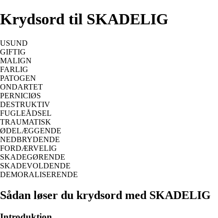
Krydsord til SKADELIG
USUND
GIFTIG
MALIGN
FARLIG
PATOGEN
ONDARTET
PERNICIØS
DESTRUKTIV
FUGLEÅDSEL
TRAUMATISK
ØDELÆGGENDE
NEDBRYDENDE
FORDÆRVELIG
SKADEGØRENDE
SKADEVOLDENDE
DEMORALISERENDE
Sådan løser du krydsord med SKADELIG
Introduktion