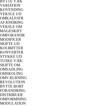
BYTTE VÆK
VARIATION
KOVENDING
VEKSLE UD
OMKALFATR
AFÆNDRING
VEKSLE OM
MAGESKIFT
OMFORANDR
MODIFICER
SKIFTE UD
KOLBØTTER
KONVERTER
STYKKE UD
TUSKE VÆK
SKIFTE OM
OMSADLING
OMSKOLING
OMVÆLRNING
REVOLUTION
BYTTE BORT
FORANDRING
DISTRIBUER
OMFORMNING
MODULATION