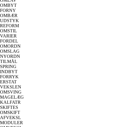
OMLAV
OMBYT
FORNY
OMBÆR
UDSTYK
REFORM
OMSTIL
VARIER
FORDEL
OMORDN
OMSLAG
NYORDN
TILMÅL
SPRING
INDBYT
FORRYK
ERSTAT
VEKSLEN
OMSVING
MAGELÆG
KALFATR
SKIFTES
OMSKIFT
AFVEKSL
MODULER