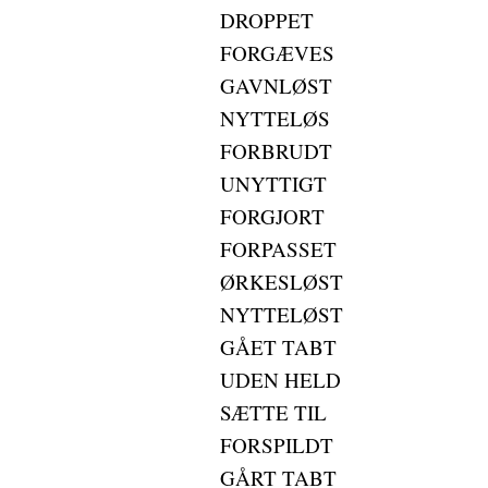
DROPPET
FORGÆVES
GAVNLØST
NYTTELØS
FORBRUDT
UNYTTIGT
FORGJORT
FORPASSET
ØRKESLØST
NYTTELØST
GÅET TABT
UDEN HELD
SÆTTE TIL
FORSPILDT
GÅRT TABT