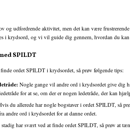
v og udfordrende aktivitet, men det kan være frustrerende a
es i krydsord, og vi vil guide dig gennem, hvordan du kan
d med SPILDT
t finde ordet SPILDT i krydsordet, så prøv følgende tips:
detråde:
Nogle gange vil andre ord i krydsordet give dig
edetråde for at se, om der er nogen ledetråde, der kan hjæl
vis du allerede har nogle bogstaver i ordet SPILDT, så pr
 andre ord i krydsordet for at danne ordet.
stadig har svært ved at finde ordet SPILDT, så prøv at tæ