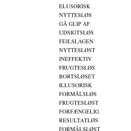
ELUSORISK
NYTTESLØS
GÅ GLIP AF
UDSIGTSLØS
FEJLSLAGEN
NYTTESLØST
INEFFEKTIV
FRUGTESLØS
BORTSLØSET
ILLUSORISK
FORMÅLSLØS
FRUGTESLØST
FORFÆNGELIG
RESULTATLØS
FORMÅLSLØST