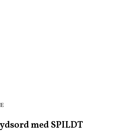
TE
krydsord med SPILDT