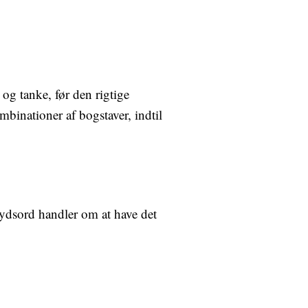
 og tanke, før den rigtige
ombinationer af bogstaver, indtil
rydsord handler om at have det