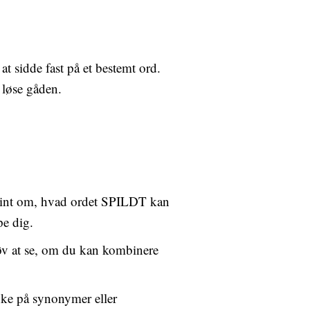
t sidde fast på et bestemt ord.
 løse gåden.
 hint om, hvad ordet SPILDT kan
pe dig.
øv at se, om du kan kombinere
nke på synonymer eller