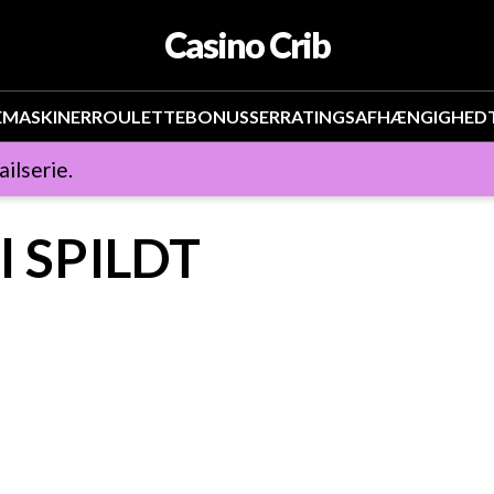
Casino Crib
EMASKINER
ROULETTE
BONUSSER
RATINGS
AFHÆNGIGHED
ailserie.
il SPILDT