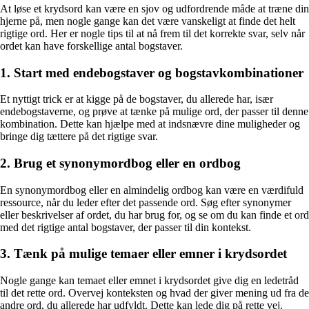
At løse et krydsord kan være en sjov og udfordrende måde at træne din
hjerne på, men nogle gange kan det være vanskeligt at finde det helt
rigtige ord. Her er nogle tips til at nå frem til det korrekte svar, selv når
ordet kan have forskellige antal bogstaver.
1. Start med endebogstaver og bogstavkombinationer
Et nyttigt trick er at kigge på de bogstaver, du allerede har, især
endebogstaverne, og prøve at tænke på mulige ord, der passer til denne
kombination. Dette kan hjælpe med at indsnævre dine muligheder og
bringe dig tættere på det rigtige svar.
2. Brug et synonymordbog eller en ordbog
En synonymordbog eller en almindelig ordbog kan være en værdifuld
ressource, når du leder efter det passende ord. Søg efter synonymer
eller beskrivelser af ordet, du har brug for, og se om du kan finde et ord
med det rigtige antal bogstaver, der passer til din kontekst.
3. Tænk på mulige temaer eller emner i krydsordet
Nogle gange kan temaet eller emnet i krydsordet give dig en ledetråd
til det rette ord. Overvej konteksten og hvad der giver mening ud fra de
andre ord, du allerede har udfyldt. Dette kan lede dig på rette vej.