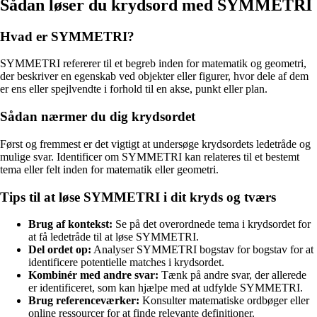
Sådan løser du krydsord med SYMMETRI
Hvad er SYMMETRI?
SYMMETRI refererer til et begreb inden for matematik og geometri,
der beskriver en egenskab ved objekter eller figurer, hvor dele af dem
er ens eller spejlvendte i forhold til en akse, punkt eller plan.
Sådan nærmer du dig krydsordet
Først og fremmest er det vigtigt at undersøge krydsordets ledetråde og
mulige svar. Identificer om SYMMETRI kan relateres til et bestemt
tema eller felt inden for matematik eller geometri.
Tips til at løse SYMMETRI i dit kryds og tværs
Brug af kontekst:
Se på det overordnede tema i krydsordet for
at få ledetråde til at løse SYMMETRI.
Del ordet op:
Analyser SYMMETRI bogstav for bogstav for at
identificere potentielle matches i krydsordet.
Kombinér med andre svar:
Tænk på andre svar, der allerede
er identificeret, som kan hjælpe med at udfylde SYMMETRI.
Brug referenceværker:
Konsulter matematiske ordbøger eller
online ressourcer for at finde relevante definitioner.