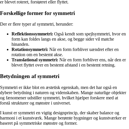
er blevet roteret, forstørret eller flyttet.
Forskellige former for symmetri
Der er flere typer af symmetri, herunder:
Reflektionssymmetri:
Også kendt som spejlsymmetri, hvor en
form kan foldes langs en akse, og begge sider vil matche
hinanden.
Rotationsymmetri:
Når en form forbliver uændret efter en
rotation om en bestemt akse.
Translational symmetri:
Når en form forbliver ens, når den er
blevet flyttet over en bestemt afstand i en bestemt retning.
Betydningen af symmetri
Symmetri er ikke blot en æstetisk egenskab, men det har også en
dybere betydning i naturen og videnskaben. Mange naturlige objekter
og fænomener udstiller symmetri, hvilket hjælper forskere med at
forstå strukturer og mønstre i universet.
I kunst er symmetri en vigtig designprincip, der skaber balance og
harmoni i et kunstværk. Mange berømte bygninger og kunstværker er
baseret på symmetriske mønstre og former.