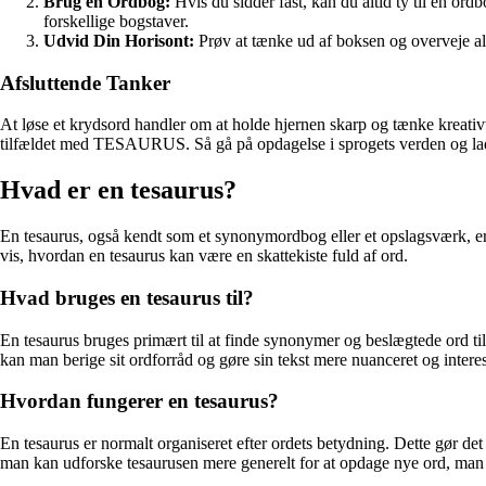
Brug en Ordbog:
Hvis du sidder fast, kan du altid ty til en ordb
forskellige bogstaver.
Udvid Din Horisont:
Prøv at tænke ud af boksen og overveje alte
Afsluttende Tanker
At løse et krydsord handler om at holde hjernen skarp og tænke kreativt. 
tilfældet med TESAURUS. Så gå på opdagelse i sprogets verden og la
Hvad er en tesaurus?
En tesaurus, også kendt som et synonymordbog eller et opslagsværk, er 
vis, hvordan en tesaurus kan være en skattekiste fuld af ord.
Hvad bruges en tesaurus til?
En tesaurus bruges primært til at finde synonymer og beslægtede ord til 
kan man berige sit ordforråd og gøre sin tekst mere nuanceret og interes
Hvordan fungerer en tesaurus?
En tesaurus er normalt organiseret efter ordets betydning. Dette gør det 
man kan udforske tesaurusen mere generelt for at opdage nye ord, man 