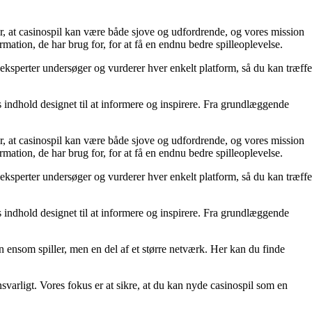
r, at casinospil kan være både sjove og udfordrende, og vores mission
ation, de har brug for, for at få en endnu bedre spilleoplevelse.
eksperter undersøger og vurderer hver enkelt platform, så du kan træffe
s indhold designet til at informere og inspirere. Fra grundlæggende
r, at casinospil kan være både sjove og udfordrende, og vores mission
ation, de har brug for, for at få en endnu bedre spilleoplevelse.
eksperter undersøger og vurderer hver enkelt platform, så du kan træffe
s indhold designet til at informere og inspirere. Fra grundlæggende
en ensom spiller, men en del af et større netværk. Her kan du finde
nsvarligt. Vores fokus er at sikre, at du kan nyde casinospil som en