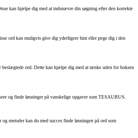
sse kan hjælpe dig med at indsnævre din søgning efter den korrekte
e ord kan muligvis give dig yderligere hint eller pege dig i den
 beslægtede ord. Dette kan hjælpe dig med at tænke uden for boksen
 analysere og finde løsninger på vanskelige opgaver som TESAURUS.
ier og metoder kan du med succes finde løsningen på ord som