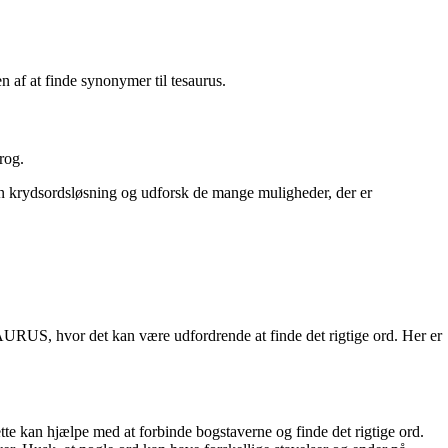
en af at finde synonymer til tesaurus.
rog.
in krydsordsløsning og udforsk de mange muligheder, der er
URUS, hvor det kan være udfordrende at finde det rigtige ord. Her er
ette kan hjælpe med at forbinde bogstaverne og finde det rigtige ord.