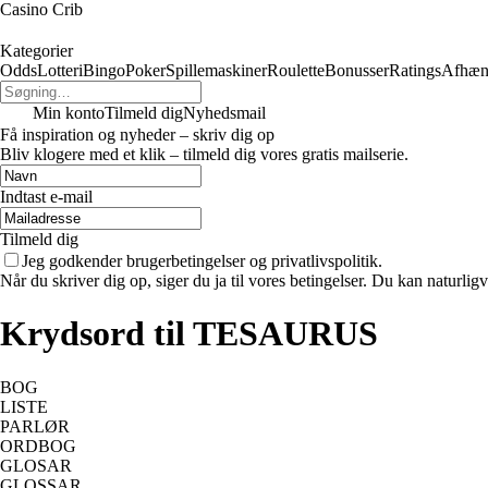
Casino Crib
Kategorier
Odds
Lotteri
Bingo
Poker
Spillemaskiner
Roulette
Bonusser
Ratings
Afhæn
Min konto
Tilmeld dig
Nyhedsmail
Få inspiration og nyheder – skriv dig op
Bliv klogere med et klik – tilmeld dig vores gratis mailserie.
Indtast e-mail
Tilmeld dig
Jeg godkender brugerbetingelser og privatlivspolitik.
Når du skriver dig op, siger du ja til vores betingelser. Du kan naturlig
Krydsord til TESAURUS
BOG
LISTE
PARLØR
ORDBOG
GLOSAR
GLOSSAR