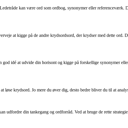
 Ledetråde kan være ord som ordbog, synonymer eller referenceværk. Di
eje at kigge på de andre krydsordsord, der krydser med dette ord. Diss
d idé at udvide din horisont og kigge på forskellige synonymer eller
til at løse krydsord. Jo mere du øver dig, desto bedre bliver du til at
kan udfordre din tankegang og ordforråd. Ved at bruge de rette strateg