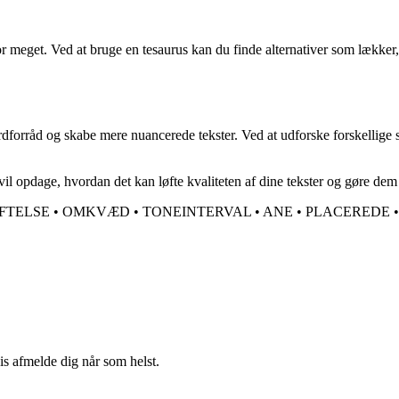
for meget. Ved at bruge en tesaurus kan du finde alternativer som lækker
it ordforråd og skabe mere nuancerede tekster. Ved at udforske forskell
u vil opdage, hvordan det kan løfte kvaliteten af dine tekster og gøre d
FTELSE
•
OMKVÆD
•
TONEINTERVAL
•
ANE
•
PLACEREDE
•
vis afmelde dig når som helst.