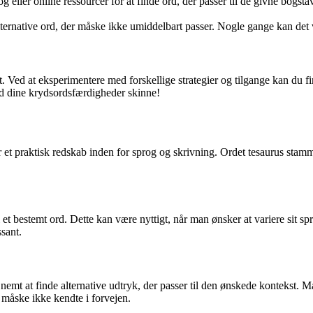
og eller online ressourcer for at finde ord, der passer til de givne bogs
rnative ord, der måske ikke umiddelbart passer. Nogle gange kan det være
Ved at eksperimentere med forskellige strategier og tilgange kan du finde
d dine krydsordsfærdigheder skinne!
et praktisk redskab inden for sprog og skrivning. Ordet tesaurus stamme
et bestemt ord. Dette kan være nyttigt, når man ønsker at variere sit sp
sant.
nemt at finde alternative udtryk, der passer til den ønskede kontekst. Ma
måske ikke kendte i forvejen.