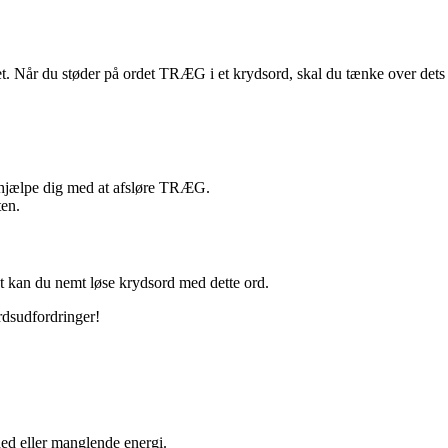
ret. Når du støder på ordet TRÆG i et krydsord, skal du tænke over dets
n hjælpe dig med at afsløre TRÆG.
ten.
t kan du nemt løse krydsord med dette ord.
rdsudfordringer!
hed eller manglende energi.