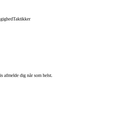
gighed
Taktikker
vis afmelde dig når som helst.