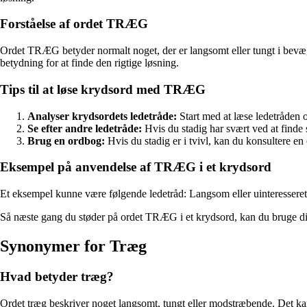
Forståelse af ordet TRÆG
Ordet TRÆG betyder normalt noget, der er langsomt eller tungt i bevægel
betydning for at finde den rigtige løsning.
Tips til at løse krydsord med TRÆG
Analyser krydsordets ledetråde:
Start med at læse ledetråden 
Se efter andre ledetråde:
Hvis du stadig har svært ved at finde
Brug en ordbog:
Hvis du stadig er i tvivl, kan du konsultere en
Eksempel på anvendelse af TRÆG i et krydsord
Et eksempel kunne være følgende ledetråd: Langsom eller uinteresseret
Så næste gang du støder på ordet TRÆG i et krydsord, kan du bruge diss
Synonymer for Træg
Hvad betyder træg?
Ordet træg beskriver noget langsomt, tungt eller modstræbende. Det kan 