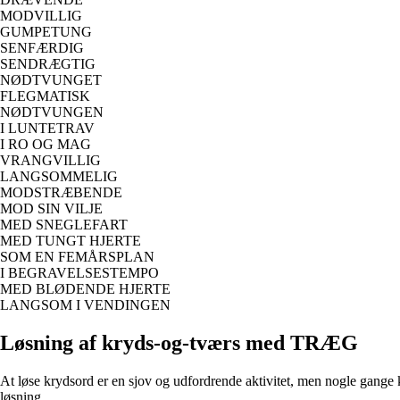
MODVILLIG
GUMPETUNG
SENFÆRDIG
SENDRÆGTIG
NØDTVUNGET
FLEGMATISK
NØDTVUNGEN
I LUNTETRAV
I RO OG MAG
VRANGVILLIG
LANGSOMMELIG
MODSTRÆBENDE
MOD SIN VILJE
MED SNEGLEFART
MED TUNGT HJERTE
SOM EN FEMÅRSPLAN
I BEGRAVELSESTEMPO
MED BLØDENDE HJERTE
LANGSOM I VENDINGEN
Løsning af kryds-og-tværs med TRÆG
At løse krydsord er en sjov og udfordrende aktivitet, men nogle gange 
løsning.