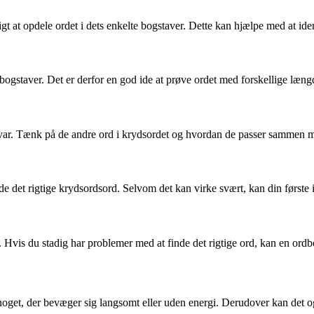
igt at opdele ordet i dets enkelte bogstaver. Dette kan hjælpe med at ide
 bogstaver. Det er derfor en god ide at prøve ordet med forskellige længd
var. Tænk på de andre ord i krydsordet og hvordan de passer sammen med 
 finde det rigtige krydsordsord. Selvom det kan virke svært, kan din først
Hvis du stadig har problemer med at finde det rigtige ord, kan en ordbo
 noget, der bevæger sig langsomt eller uden energi. Derudover kan det og