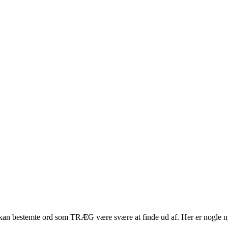
kan bestemte ord som TRÆG være svære at finde ud af. Her er nogle nytt