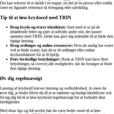
Det kan referere til et skridt i en trappe, en del af en proces eller endda
være en figurativ reference til fremgang eller udvikling.
Tip til at løse krydsord med TRIN
Brug kryds-og-tværs teknikken:
Start med at se på de
tilstødende felter og prøv at udfylde andre ord, der passer
sammen med TRIN. Dette kan give dig ledetråde til at finde den
rigtige løsning.
Brug ordbøger og online ressourcer:
Hvis du stadig har svært
ved at finde svaret, kan du ty til ordbøger eller online
krydsordsløsere for at få hjælp.
Prøv forskellige betydninger:
Husk at TRIN kan have flere
betydninger, så overvej alle muligheder, når du forsøger at finde
den rigtige løsning.
Øv dig regelmæssigt
Løsning af krydsord kræver træning og vedholdenhed. Jo mere du
øver dig, jo bedre bliver du til at se mønstre og hurtigt identificere ord.
Så tag dig tid til at løse krydsord regelmæssigt for at forbedre dine
færdigheder.
Med disse tips og lidt øvelse bør du være bedre rustet til at løse