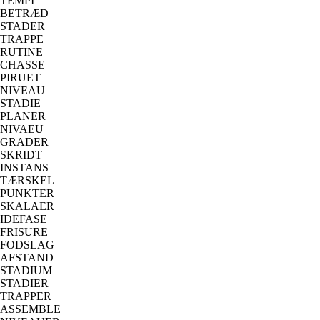
TEMPI
BETRÆD
STADER
TRAPPE
RUTINE
CHASSE
PIRUET
NIVEAU
STADIE
PLANER
NIVAEU
GRADER
SKRIDT
INSTANS
TÆRSKEL
PUNKTER
SKALAER
IDEFASE
FRISURE
FODSLAG
AFSTAND
STADIUM
STADIER
TRAPPER
ASSEMBLE