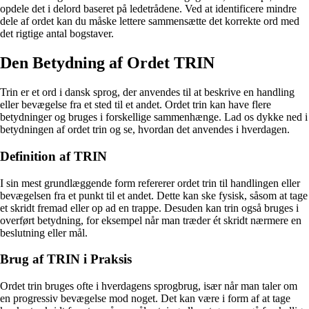
opdele det i delord baseret på ledetrådene. Ved at identificere mindre
dele af ordet kan du måske lettere sammensætte det korrekte ord med
det rigtige antal bogstaver.
Den Betydning af Ordet TRIN
Trin er et ord i dansk sprog, der anvendes til at beskrive en handling
eller bevægelse fra et sted til et andet. Ordet trin kan have flere
betydninger og bruges i forskellige sammenhænge. Lad os dykke ned i
betydningen af ordet trin og se, hvordan det anvendes i hverdagen.
Definition af TRIN
I sin mest grundlæggende form refererer ordet trin til handlingen eller
bevægelsen fra et punkt til et andet. Dette kan ske fysisk, såsom at tage
et skridt fremad eller op ad en trappe. Desuden kan trin også bruges i
overført betydning, for eksempel når man træder ét skridt nærmere en
beslutning eller mål.
Brug af TRIN i Praksis
Ordet trin bruges ofte i hverdagens sprogbrug, især når man taler om
en progressiv bevægelse mod noget. Det kan være i form af at tage