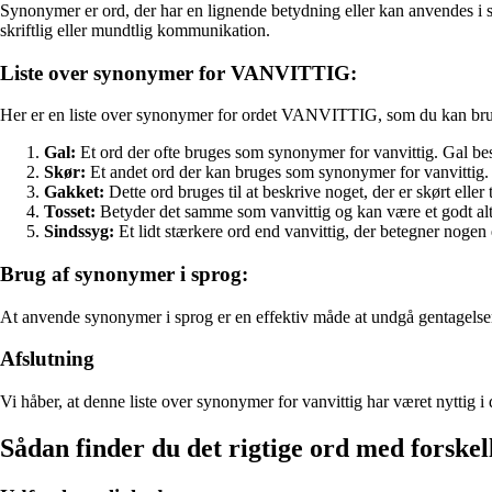
Synonymer er ord, der har en lignende betydning eller kan anvendes i s
skriftlig eller mundtlig kommunikation.
Liste over synonymer for VANVITTIG:
Her er en liste over synonymer for ordet VANVITTIG, som du kan bruge
Gal:
Et ord der ofte bruges som synonymer for vanvittig. Gal bes
Skør:
Et andet ord der kan bruges som synonymer for vanvittig. S
Gakket:
Dette ord bruges til at beskrive noget, der er skørt elle
Tosset:
Betyder det samme som vanvittig og kan være et godt alt
Sindssyg:
Et lidt stærkere ord end vanvittig, der betegner nogen 
Brug af synonymer i sprog:
At anvende synonymer i sprog er en effektiv måde at undgå gentagelser 
Afslutning
Vi håber, at denne liste over synonymer for vanvittig har været nyttig
Sådan finder du det rigtige ord med forskell