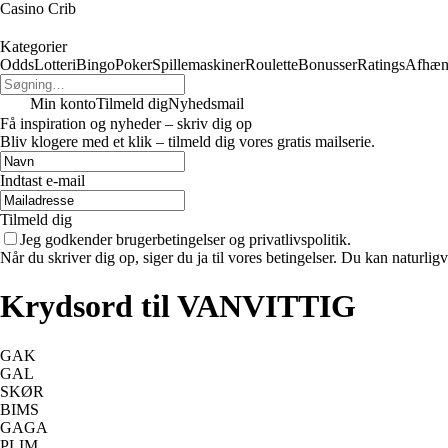
Casino Crib
Kategorier
Odds
Lotteri
Bingo
Poker
Spillemaskiner
Roulette
Bonusser
Ratings
Afhæn
Min konto
Tilmeld dig
Nyhedsmail
Få inspiration og nyheder – skriv dig op
Bliv klogere med et klik – tilmeld dig vores gratis mailserie.
Indtast e-mail
Tilmeld dig
Jeg godkender brugerbetingelser og privatlivspolitik.
Når du skriver dig op, siger du ja til vores betingelser. Du kan naturlig
Krydsord til VANVITTIG
GAK
GAL
SKØR
BIMS
GAGA
PLIM