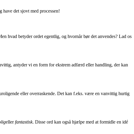
og have det sjovt med processen!
de. Men hvad betyder ordet egentlig, og hvornår bør det anvendes? Lad os
vittig, antyder vi en form for ekstrem adfærd eller handling, der kan
uroligende eller overraskende. Det kan f.eks. være en vanvittig hurtig
olig
eller
fantastisk
. Disse ord kan også hjælpe med at formidle en idé