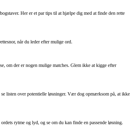
staver. Her er et par tips til at hjælpe dig med at finde den rette
ttesnor, når du leder efter mulige ord.
se, om der er nogen mulige matches. Glem ikke at kigge efter
g se listen over potentielle løsninger. Vær dog opmærksom på, at ikke
d ordets rytme og lyd, og se om du kan finde en passende løsning.