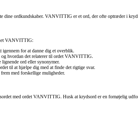
este dine ordkundskaber. VANVITTIG er et ord, der ofte optræder i kryd
 ordet VANVITTIG:
t igennem for at danne dig et overblik.
og hvordan det relaterer til ordet VANVITTIG.
lignende ord eller synonymer.
et til at hjælpe dig med at finde det rigtige svar.
g frem med forskellige muligheder.
rydsordet med ordet VANVITTIG. Husk at krydsord er en fornøjelig udford