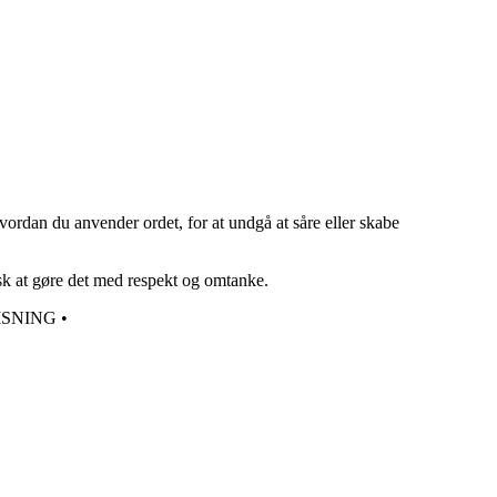
hvordan du anvender ordet, for at undgå at såre eller skabe
usk at gøre det med respekt og omtanke.
ISNING
•