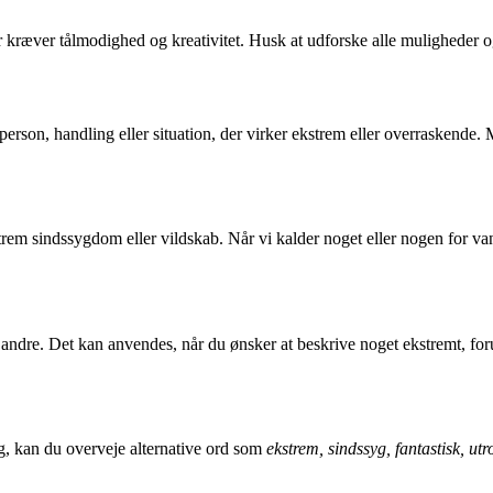
der kræver tålmodighed og kreativitet. Husk at udforske alle muligheder 
en person, handling eller situation, der virker ekstrem eller overrasken
trem sindssygdom eller vildskab. Når vi kalder noget eller nogen for van
 andre. Det kan anvendes, når du ønsker at beskrive noget ekstremt, for
g, kan du overveje alternative ord som
ekstrem, sindssyg, fantastisk, utr